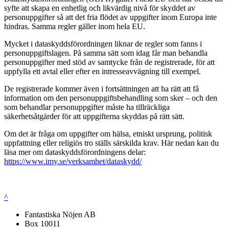
syfte att skapa en enhetlig och likvärdig nivå för skyddet av
personuppgifter så att det fria flödet av uppgifter inom Europa inte
hindras. Samma regler gäller inom hela EU.
Mycket i dataskyddsförordningen liknar de regler som fanns i
personuppgiftslagen. På samma sätt som idag får man behandla
personuppgifter med stöd av samtycke från de registrerade, för att
uppfylla ett avtal eller efter en intresseavvägning till exempel.
De registrerade kommer även i fortsättningen att ha rätt att få
information om den personuppgiftsbehandling som sker – och den
som behandlar personuppgifter måste ha tillräckliga
säkerhetsåtgärder för att uppgifterna skyddas på rätt sätt.
Om det är fråga om uppgifter om hälsa, etniskt ursprung, politisk
uppfattning eller religiös tro ställs särskilda krav. Här nedan kan du
läsa mer om dataskyddsförordningens delar:
https://www.imy.se/verksamhet/dataskydd/
^
Fantastiska Nöjen AB
Box 10011