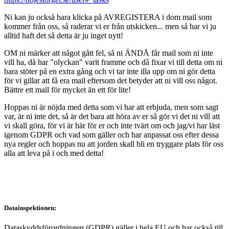
Ni kan ju också bara klicka på AVREGISTERA i dom mail som
kommer från oss, så raderar vi er från utskicken... men så har vi ju
alltid haft det så detta är ju inget nytt!
OM ni märker att något gått fel, så ni ÄNDÅ får mail som ni inte
vill ha, då har "olyckan" varit framme och då fixar vi till detta om ni
bara stöter på en extra gång och vi tar inte illa upp om ni gör detta
för vi gillar att få era mail eftersom det betyder att ni vill oss något.
Bättre ett mail för mycket än ett för lite!
Hoppas ni är nöjda med detta som vi har att erbjuda, men som sagt
var, är ni inte det, så är det bara att höra av er så gör vi det ni vill att
vi skall göra, för vi är här för er och inte tvärt om och jag/vi har läst
igenom GDPR och vad som gäller och har anpassat oss efter dessa
nya regler och hoppas nu att jorden skall bli en tryggare plats för oss
alla att leva på i och med detta!
Datainspektionen:
Dataskyddsförordningen (GDPR) gäller i hela EU och har också till