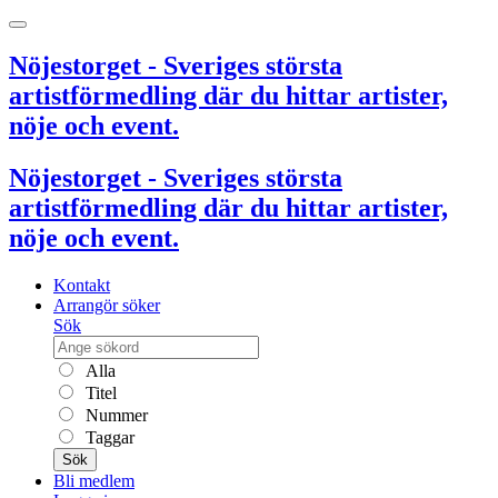
Nöjestorget - Sveriges största
artistförmedling där du hittar artister,
nöje och event.
Nöjestorget - Sveriges största
artistförmedling där du hittar artister,
nöje och event.
Kontakt
Arrangör söker
Sök
Alla
Titel
Nummer
Taggar
Sök
Bli medlem