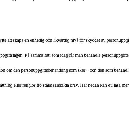
e att skapa en enhetlig och likvärdig nivå för skyddet av personuppgifte
pgiftslagen. På samma sätt som idag får man behandla personuppgifter m
mation om den personuppgiftsbehandling som sker – och den som behandlar 
attning eller religiös tro ställs särskilda krav. Här nedan kan du läsa 