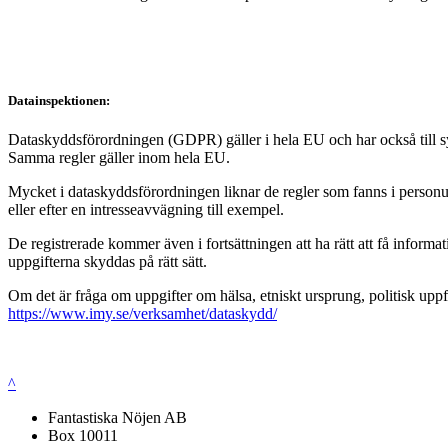
Datainspektionen:
Dataskyddsförordningen (GDPR) gäller i hela EU och har också till syft
Samma regler gäller inom hela EU.
Mycket i dataskyddsförordningen liknar de regler som fanns i personup
eller efter en intresseavvägning till exempel.
De registrerade kommer även i fortsättningen att ha rätt att få infor
uppgifterna skyddas på rätt sätt.
Om det är fråga om uppgifter om hälsa, etniskt ursprung, politisk uppf
https://www.imy.se/verksamhet/dataskydd/
^
Fantastiska Nöjen AB
Box 10011