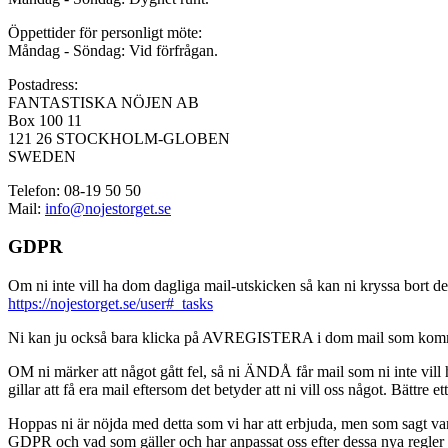
Öppettider för personligt möte:
Måndag - Söndag: Vid förfrågan.
Postadress:
FANTASTISKA NÖJEN AB
Box 100 11
121 26 STOCKHOLM-GLOBEN
SWEDEN
Telefon: 08-19 50 50
Mail:
info@nojestorget.se
GDPR
Om ni inte vill ha dom dagliga mail-utskicken så kan ni kryssa bort des
https://nojestorget.se/user#_tasks
Ni kan ju också bara klicka på AVREGISTERA i dom mail som kommer från 
OM ni märker att något gått fel, så ni ÄNDÅ får mail som ni inte vill ha
gillar att få era mail eftersom det betyder att ni vill oss något. Bättre et
Hoppas ni är nöjda med detta som vi har att erbjuda, men som sagt var, är 
GDPR och vad som gäller och har anpassat oss efter dessa nya regler och