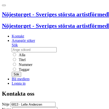
Nöjestorget - Sveriges största artistförmedl
Nöjestorget - Sveriges största artistförmedl
Kontakt
Arrangör söker
Sök
Alla
Titel
Nummer
Taggar
Sök
Bli medlem
Logga in
Kontakta oss
Nöje