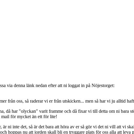
sa via denna länk nedan efter att ni loggat in på Nöjestorget:
oss, så raderar vi er från utskicken... men så har vi ju alltid haft de
, då har "olyckan" varit framme och då fixar vi till detta om ni bara stöt
t mail för mycket än ett för lite!
ni inte det, så är det bara att höra av er så gör vi det ni vill att vi ska
 hoppas nu att jorden skall bli en tryggare plats för oss alla att leva 