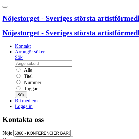
Nöjestorget - Sveriges största artistförmedl
Nöjestorget - Sveriges största artistförmedl
Kontakt
Arrangör söker
Sök
Alla
Titel
Nummer
Taggar
Sök
Bli medlem
Logga in
Kontakta oss
Nöje