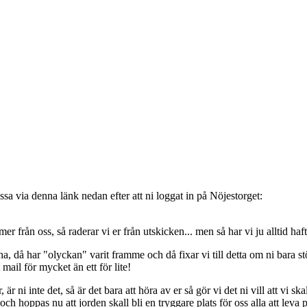
sa via denna länk nedan efter att ni loggat in på Nöjestorget:
oss, så raderar vi er från utskicken... men så har vi ju alltid haft de
, då har "olyckan" varit framme och då fixar vi till detta om ni bara stöt
t mail för mycket än ett för lite!
ni inte det, så är det bara att höra av er så gör vi det ni vill att vi ska
 hoppas nu att jorden skall bli en tryggare plats för oss alla att leva 