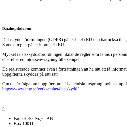
Datainspektionen:
Dataskyddsförordningen (GDPR) gäller i hela EU och har också till syft
Samma regler gäller inom hela EU.
Mycket i dataskyddsförordningen liknar de regler som fanns i personup
eller efter en intresseavvägning till exempel.
De registrerade kommer även i fortsättningen att ha rätt att få infor
uppgifterna skyddas på rätt sätt.
Om det är fråga om uppgifter om hälsa, etniskt ursprung, politisk uppf
https://www.imy.se/verksamhet/dataskydd/
^
Fantastiska Nöjen AB
Box 10011