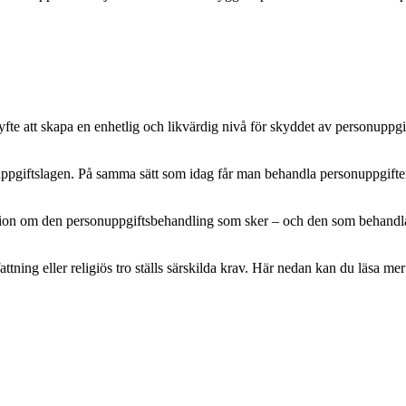
e att skapa en enhetlig och likvärdig nivå för skyddet av personuppgifte
pgiftslagen. På samma sätt som idag får man behandla personuppgifter m
mation om den personuppgiftsbehandling som sker – och den som behandlar 
attning eller religiös tro ställs särskilda krav. Här nedan kan du läsa 