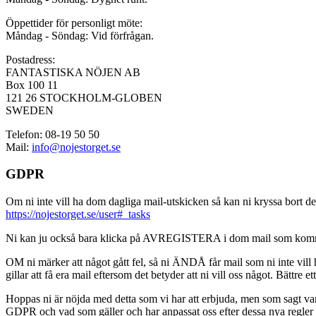
Öppettider för personligt möte:
Måndag - Söndag: Vid förfrågan.
Postadress:
FANTASTISKA NÖJEN AB
Box 100 11
121 26 STOCKHOLM-GLOBEN
SWEDEN
Telefon: 08-19 50 50
Mail:
info@nojestorget.se
GDPR
Om ni inte vill ha dom dagliga mail-utskicken så kan ni kryssa bort des
https://nojestorget.se/user#_tasks
Ni kan ju också bara klicka på AVREGISTERA i dom mail som kommer från 
OM ni märker att något gått fel, så ni ÄNDÅ får mail som ni inte vill ha
gillar att få era mail eftersom det betyder att ni vill oss något. Bättre et
Hoppas ni är nöjda med detta som vi har att erbjuda, men som sagt var, är 
GDPR och vad som gäller och har anpassat oss efter dessa nya regler och