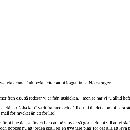
sa via denna länk nedan efter att ni loggat in på Nöjestorget:
oss, så raderar vi er från utskicken... men så har vi ju alltid haft de
, då har "olyckan" varit framme och då fixar vi till detta om ni bara stöt
t mail för mycket än ett för lite!
ni inte det, så är det bara att höra av er så gör vi det ni vill att vi ska
 hoppas nu att jorden skall bli en tryggare plats för oss alla att leva 