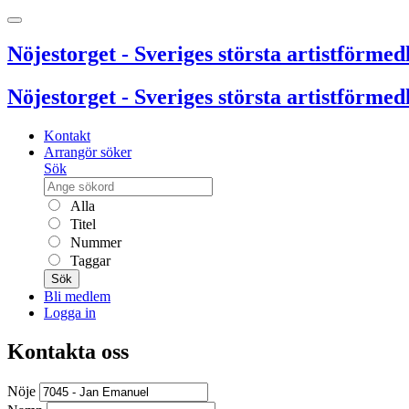
Nöjestorget - Sveriges största artistförmedl
Nöjestorget - Sveriges största artistförmedl
Kontakt
Arrangör söker
Sök
Alla
Titel
Nummer
Taggar
Sök
Bli medlem
Logga in
Kontakta oss
Nöje