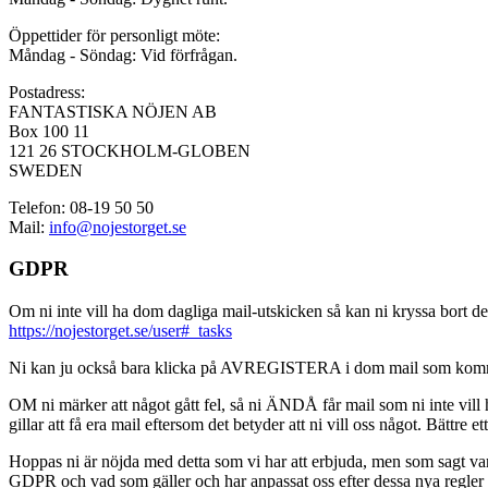
Öppettider för personligt möte:
Måndag - Söndag: Vid förfrågan.
Postadress:
FANTASTISKA NÖJEN AB
Box 100 11
121 26 STOCKHOLM-GLOBEN
SWEDEN
Telefon: 08-19 50 50
Mail:
info@nojestorget.se
GDPR
Om ni inte vill ha dom dagliga mail-utskicken så kan ni kryssa bort des
https://nojestorget.se/user#_tasks
Ni kan ju också bara klicka på AVREGISTERA i dom mail som kommer från 
OM ni märker att något gått fel, så ni ÄNDÅ får mail som ni inte vill ha
gillar att få era mail eftersom det betyder att ni vill oss något. Bättre et
Hoppas ni är nöjda med detta som vi har att erbjuda, men som sagt var, är 
GDPR och vad som gäller och har anpassat oss efter dessa nya regler och