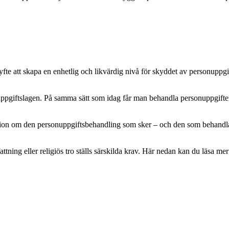
e att skapa en enhetlig och likvärdig nivå för skyddet av personuppgifte
pgiftslagen. På samma sätt som idag får man behandla personuppgifter m
mation om den personuppgiftsbehandling som sker – och den som behandlar 
attning eller religiös tro ställs särskilda krav. Här nedan kan du läsa 