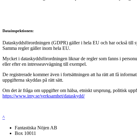
Datainspektionen:
Dataskyddsförordningen (GDPR) gäller i hela EU och har också till syft
Samma regler gäller inom hela EU.
Mycket i dataskyddsförordningen liknar de regler som fanns i personup
eller efter en intresseavvägning till exempel.
De registrerade kommer även i fortsättningen att ha rätt att få infor
uppgifterna skyddas på rätt sätt.
Om det är fråga om uppgifter om hälsa, etniskt ursprung, politisk uppf
https://www.imy.se/verksamhet/dataskydd/
^
Fantastiska Nöjen AB
Box 10011