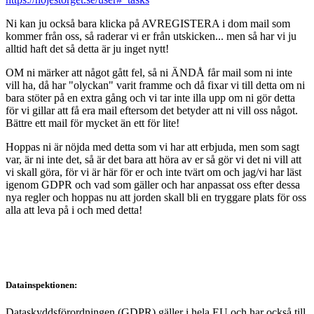
Ni kan ju också bara klicka på AVREGISTERA i dom mail som
kommer från oss, så raderar vi er från utskicken... men så har vi ju
alltid haft det så detta är ju inget nytt!
OM ni märker att något gått fel, så ni ÄNDÅ får mail som ni inte
vill ha, då har "olyckan" varit framme och då fixar vi till detta om ni
bara stöter på en extra gång och vi tar inte illa upp om ni gör detta
för vi gillar att få era mail eftersom det betyder att ni vill oss något.
Bättre ett mail för mycket än ett för lite!
Hoppas ni är nöjda med detta som vi har att erbjuda, men som sagt
var, är ni inte det, så är det bara att höra av er så gör vi det ni vill att
vi skall göra, för vi är här för er och inte tvärt om och jag/vi har läst
igenom GDPR och vad som gäller och har anpassat oss efter dessa
nya regler och hoppas nu att jorden skall bli en tryggare plats för oss
alla att leva på i och med detta!
Datainspektionen:
Dataskyddsförordningen (GDPR) gäller i hela EU och har också till