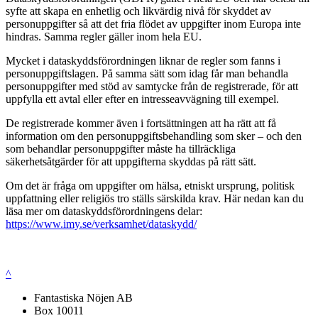
syfte att skapa en enhetlig och likvärdig nivå för skyddet av
personuppgifter så att det fria flödet av uppgifter inom Europa inte
hindras. Samma regler gäller inom hela EU.
Mycket i dataskyddsförordningen liknar de regler som fanns i
personuppgiftslagen. På samma sätt som idag får man behandla
personuppgifter med stöd av samtycke från de registrerade, för att
uppfylla ett avtal eller efter en intresseavvägning till exempel.
De registrerade kommer även i fortsättningen att ha rätt att få
information om den personuppgiftsbehandling som sker – och den
som behandlar personuppgifter måste ha tillräckliga
säkerhetsåtgärder för att uppgifterna skyddas på rätt sätt.
Om det är fråga om uppgifter om hälsa, etniskt ursprung, politisk
uppfattning eller religiös tro ställs särskilda krav. Här nedan kan du
läsa mer om dataskyddsförordningens delar:
https://www.imy.se/verksamhet/dataskydd/
^
Fantastiska Nöjen AB
Box 10011