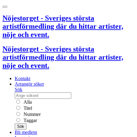
Nöjestorget - Sveriges största
artistförmedling där du hittar artister,
nöje och event.
Nöjestorget - Sveriges största
artistförmedling där du hittar artister,
nöje och event.
Kontakt
Arrangör söker
Sök
Alla
Titel
Nummer
Taggar
Sök
Bli medlem