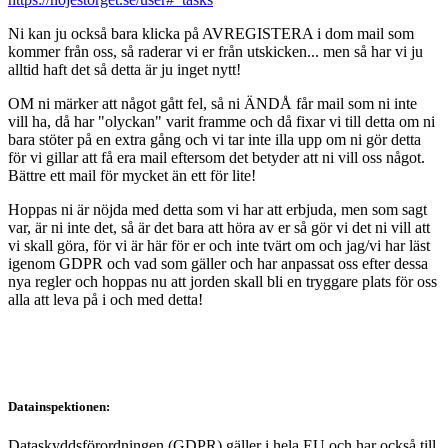
Ni kan ju också bara klicka på AVREGISTERA i dom mail som
kommer från oss, så raderar vi er från utskicken... men så har vi ju
alltid haft det så detta är ju inget nytt!
OM ni märker att något gått fel, så ni ÄNDÅ får mail som ni inte
vill ha, då har "olyckan" varit framme och då fixar vi till detta om ni
bara stöter på en extra gång och vi tar inte illa upp om ni gör detta
för vi gillar att få era mail eftersom det betyder att ni vill oss något.
Bättre ett mail för mycket än ett för lite!
Hoppas ni är nöjda med detta som vi har att erbjuda, men som sagt
var, är ni inte det, så är det bara att höra av er så gör vi det ni vill att
vi skall göra, för vi är här för er och inte tvärt om och jag/vi har läst
igenom GDPR och vad som gäller och har anpassat oss efter dessa
nya regler och hoppas nu att jorden skall bli en tryggare plats för oss
alla att leva på i och med detta!
Datainspektionen:
Dataskyddsförordningen (GDPR) gäller i hela EU och har också till