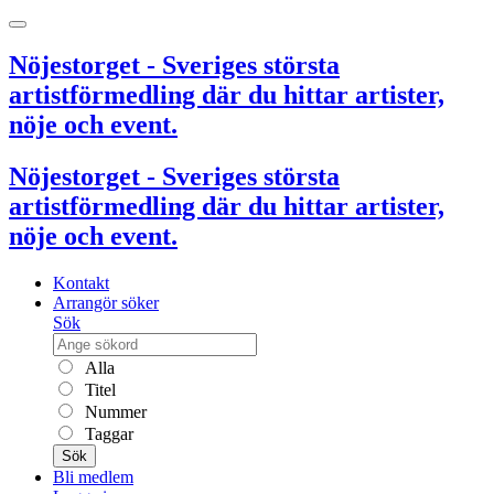
Nöjestorget - Sveriges största
artistförmedling där du hittar artister,
nöje och event.
Nöjestorget - Sveriges största
artistförmedling där du hittar artister,
nöje och event.
Kontakt
Arrangör söker
Sök
Alla
Titel
Nummer
Taggar
Sök
Bli medlem