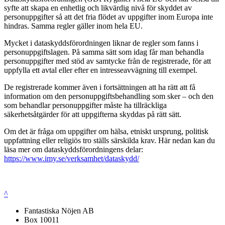
syfte att skapa en enhetlig och likvärdig nivå för skyddet av
personuppgifter så att det fria flödet av uppgifter inom Europa inte
hindras. Samma regler gäller inom hela EU.
Mycket i dataskyddsförordningen liknar de regler som fanns i
personuppgiftslagen. På samma sätt som idag får man behandla
personuppgifter med stöd av samtycke från de registrerade, för att
uppfylla ett avtal eller efter en intresseavvägning till exempel.
De registrerade kommer även i fortsättningen att ha rätt att få
information om den personuppgiftsbehandling som sker – och den
som behandlar personuppgifter måste ha tillräckliga
säkerhetsåtgärder för att uppgifterna skyddas på rätt sätt.
Om det är fråga om uppgifter om hälsa, etniskt ursprung, politisk
uppfattning eller religiös tro ställs särskilda krav. Här nedan kan du
läsa mer om dataskyddsförordningens delar:
https://www.imy.se/verksamhet/dataskydd/
^
Fantastiska Nöjen AB
Box 10011