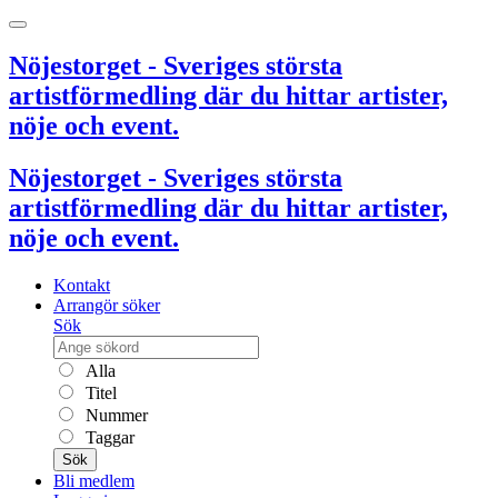
Nöjestorget - Sveriges största
artistförmedling där du hittar artister,
nöje och event.
Nöjestorget - Sveriges största
artistförmedling där du hittar artister,
nöje och event.
Kontakt
Arrangör söker
Sök
Alla
Titel
Nummer
Taggar
Sök
Bli medlem