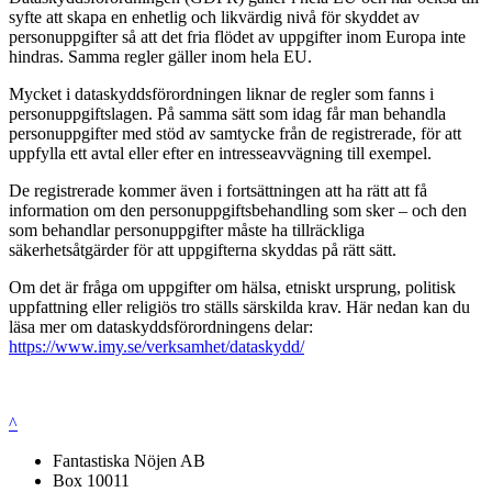
syfte att skapa en enhetlig och likvärdig nivå för skyddet av
personuppgifter så att det fria flödet av uppgifter inom Europa inte
hindras. Samma regler gäller inom hela EU.
Mycket i dataskyddsförordningen liknar de regler som fanns i
personuppgiftslagen. På samma sätt som idag får man behandla
personuppgifter med stöd av samtycke från de registrerade, för att
uppfylla ett avtal eller efter en intresseavvägning till exempel.
De registrerade kommer även i fortsättningen att ha rätt att få
information om den personuppgiftsbehandling som sker – och den
som behandlar personuppgifter måste ha tillräckliga
säkerhetsåtgärder för att uppgifterna skyddas på rätt sätt.
Om det är fråga om uppgifter om hälsa, etniskt ursprung, politisk
uppfattning eller religiös tro ställs särskilda krav. Här nedan kan du
läsa mer om dataskyddsförordningens delar:
https://www.imy.se/verksamhet/dataskydd/
^
Fantastiska Nöjen AB
Box 10011