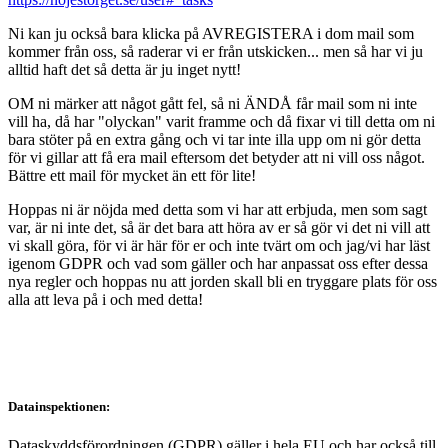
Ni kan ju också bara klicka på AVREGISTERA i dom mail som
kommer från oss, så raderar vi er från utskicken... men så har vi ju
alltid haft det så detta är ju inget nytt!
OM ni märker att något gått fel, så ni ÄNDÅ får mail som ni inte
vill ha, då har "olyckan" varit framme och då fixar vi till detta om ni
bara stöter på en extra gång och vi tar inte illa upp om ni gör detta
för vi gillar att få era mail eftersom det betyder att ni vill oss något.
Bättre ett mail för mycket än ett för lite!
Hoppas ni är nöjda med detta som vi har att erbjuda, men som sagt
var, är ni inte det, så är det bara att höra av er så gör vi det ni vill att
vi skall göra, för vi är här för er och inte tvärt om och jag/vi har läst
igenom GDPR och vad som gäller och har anpassat oss efter dessa
nya regler och hoppas nu att jorden skall bli en tryggare plats för oss
alla att leva på i och med detta!
Datainspektionen:
Dataskyddsförordningen (GDPR) gäller i hela EU och har också till