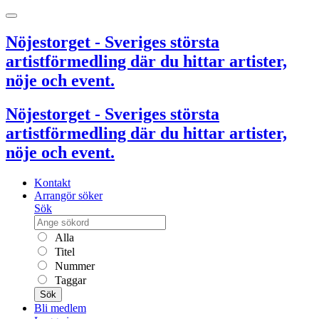
Nöjestorget - Sveriges största
artistförmedling där du hittar artister,
nöje och event.
Nöjestorget - Sveriges största
artistförmedling där du hittar artister,
nöje och event.
Kontakt
Arrangör söker
Sök
Alla
Titel
Nummer
Taggar
Sök
Bli medlem