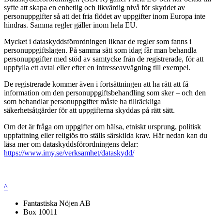
syfte att skapa en enhetlig och likvärdig nivå för skyddet av
personuppgifter så att det fria flödet av uppgifter inom Europa inte
hindras. Samma regler gäller inom hela EU.
Mycket i dataskyddsförordningen liknar de regler som fanns i
personuppgiftslagen. På samma sätt som idag får man behandla
personuppgifter med stöd av samtycke från de registrerade, för att
uppfylla ett avtal eller efter en intresseavvägning till exempel.
De registrerade kommer även i fortsättningen att ha rätt att få
information om den personuppgiftsbehandling som sker – och den
som behandlar personuppgifter måste ha tillräckliga
säkerhetsåtgärder för att uppgifterna skyddas på rätt sätt.
Om det är fråga om uppgifter om hälsa, etniskt ursprung, politisk
uppfattning eller religiös tro ställs särskilda krav. Här nedan kan du
läsa mer om dataskyddsförordningens delar:
https://www.imy.se/verksamhet/dataskydd/
^
Fantastiska Nöjen AB
Box 10011