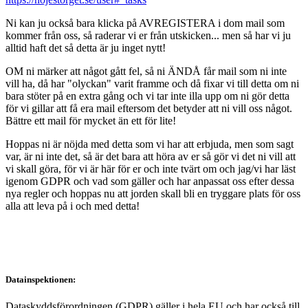
Ni kan ju också bara klicka på AVREGISTERA i dom mail som
kommer från oss, så raderar vi er från utskicken... men så har vi ju
alltid haft det så detta är ju inget nytt!
OM ni märker att något gått fel, så ni ÄNDÅ får mail som ni inte
vill ha, då har "olyckan" varit framme och då fixar vi till detta om ni
bara stöter på en extra gång och vi tar inte illa upp om ni gör detta
för vi gillar att få era mail eftersom det betyder att ni vill oss något.
Bättre ett mail för mycket än ett för lite!
Hoppas ni är nöjda med detta som vi har att erbjuda, men som sagt
var, är ni inte det, så är det bara att höra av er så gör vi det ni vill att
vi skall göra, för vi är här för er och inte tvärt om och jag/vi har läst
igenom GDPR och vad som gäller och har anpassat oss efter dessa
nya regler och hoppas nu att jorden skall bli en tryggare plats för oss
alla att leva på i och med detta!
Datainspektionen:
Dataskyddsförordningen (GDPR) gäller i hela EU och har också till