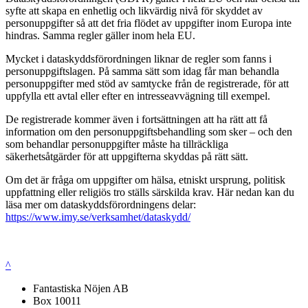
syfte att skapa en enhetlig och likvärdig nivå för skyddet av
personuppgifter så att det fria flödet av uppgifter inom Europa inte
hindras. Samma regler gäller inom hela EU.
Mycket i dataskyddsförordningen liknar de regler som fanns i
personuppgiftslagen. På samma sätt som idag får man behandla
personuppgifter med stöd av samtycke från de registrerade, för att
uppfylla ett avtal eller efter en intresseavvägning till exempel.
De registrerade kommer även i fortsättningen att ha rätt att få
information om den personuppgiftsbehandling som sker – och den
som behandlar personuppgifter måste ha tillräckliga
säkerhetsåtgärder för att uppgifterna skyddas på rätt sätt.
Om det är fråga om uppgifter om hälsa, etniskt ursprung, politisk
uppfattning eller religiös tro ställs särskilda krav. Här nedan kan du
läsa mer om dataskyddsförordningens delar:
https://www.imy.se/verksamhet/dataskydd/
^
Fantastiska Nöjen AB
Box 10011