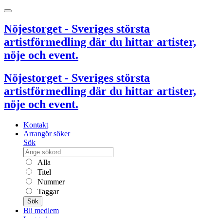
Nöjestorget - Sveriges största
artistförmedling där du hittar artister,
nöje och event.
Nöjestorget - Sveriges största
artistförmedling där du hittar artister,
nöje och event.
Kontakt
Arrangör söker
Sök
Alla
Titel
Nummer
Taggar
Sök
Bli medlem