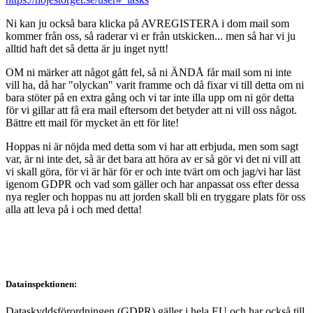
Ni kan ju också bara klicka på AVREGISTERA i dom mail som
kommer från oss, så raderar vi er från utskicken... men så har vi ju
alltid haft det så detta är ju inget nytt!
OM ni märker att något gått fel, så ni ÄNDÅ får mail som ni inte
vill ha, då har "olyckan" varit framme och då fixar vi till detta om ni
bara stöter på en extra gång och vi tar inte illa upp om ni gör detta
för vi gillar att få era mail eftersom det betyder att ni vill oss något.
Bättre ett mail för mycket än ett för lite!
Hoppas ni är nöjda med detta som vi har att erbjuda, men som sagt
var, är ni inte det, så är det bara att höra av er så gör vi det ni vill att
vi skall göra, för vi är här för er och inte tvärt om och jag/vi har läst
igenom GDPR och vad som gäller och har anpassat oss efter dessa
nya regler och hoppas nu att jorden skall bli en tryggare plats för oss
alla att leva på i och med detta!
Datainspektionen:
Dataskyddsförordningen (GDPR) gäller i hela EU och har också till