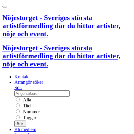
Nöjestorget - Sveriges största
artistförmedling där du hittar artister,
nöje och event.
Nöjestorget - Sveriges största
artistförmedling där du hittar artister,
nöje och event.
Kontakt
Arrangör söker
Sök
Alla
Titel
Nummer
Taggar
Sök
Bli medlem