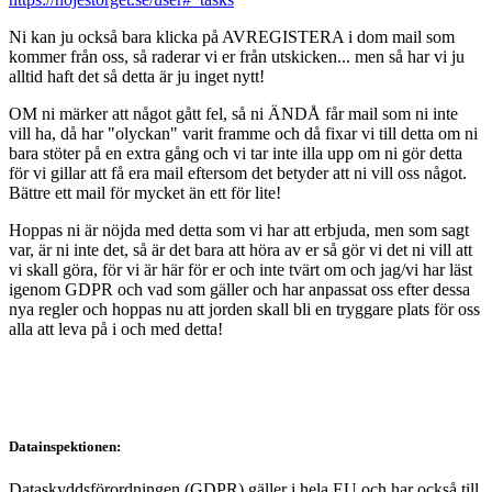
Ni kan ju också bara klicka på AVREGISTERA i dom mail som
kommer från oss, så raderar vi er från utskicken... men så har vi ju
alltid haft det så detta är ju inget nytt!
OM ni märker att något gått fel, så ni ÄNDÅ får mail som ni inte
vill ha, då har "olyckan" varit framme och då fixar vi till detta om ni
bara stöter på en extra gång och vi tar inte illa upp om ni gör detta
för vi gillar att få era mail eftersom det betyder att ni vill oss något.
Bättre ett mail för mycket än ett för lite!
Hoppas ni är nöjda med detta som vi har att erbjuda, men som sagt
var, är ni inte det, så är det bara att höra av er så gör vi det ni vill att
vi skall göra, för vi är här för er och inte tvärt om och jag/vi har läst
igenom GDPR och vad som gäller och har anpassat oss efter dessa
nya regler och hoppas nu att jorden skall bli en tryggare plats för oss
alla att leva på i och med detta!
Datainspektionen:
Dataskyddsförordningen (GDPR) gäller i hela EU och har också till