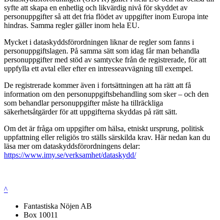
syfte att skapa en enhetlig och likvärdig nivå för skyddet av
personuppgifter så att det fria flödet av uppgifter inom Europa inte
hindras. Samma regler gäller inom hela EU.
Mycket i dataskyddsförordningen liknar de regler som fanns i
personuppgiftslagen. På samma sätt som idag får man behandla
personuppgifter med stöd av samtycke från de registrerade, för att
uppfylla ett avtal eller efter en intresseavvägning till exempel.
De registrerade kommer även i fortsättningen att ha rätt att få
information om den personuppgiftsbehandling som sker – och den
som behandlar personuppgifter måste ha tillräckliga
säkerhetsåtgärder för att uppgifterna skyddas på rätt sätt.
Om det är fråga om uppgifter om hälsa, etniskt ursprung, politisk
uppfattning eller religiös tro ställs särskilda krav. Här nedan kan du
läsa mer om dataskyddsförordningens delar:
https://www.imy.se/verksamhet/dataskydd/
^
Fantastiska Nöjen AB
Box 10011