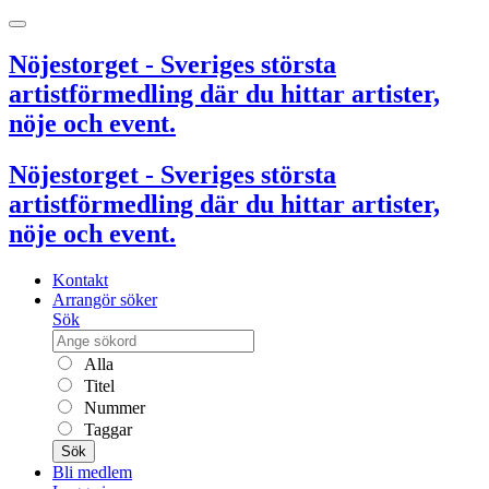
Nöjestorget - Sveriges största
artistförmedling där du hittar artister,
nöje och event.
Nöjestorget - Sveriges största
artistförmedling där du hittar artister,
nöje och event.
Kontakt
Arrangör söker
Sök
Alla
Titel
Nummer
Taggar
Sök
Bli medlem