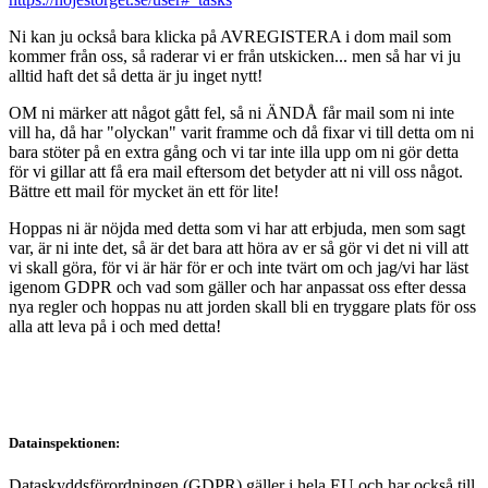
Ni kan ju också bara klicka på AVREGISTERA i dom mail som
kommer från oss, så raderar vi er från utskicken... men så har vi ju
alltid haft det så detta är ju inget nytt!
OM ni märker att något gått fel, så ni ÄNDÅ får mail som ni inte
vill ha, då har "olyckan" varit framme och då fixar vi till detta om ni
bara stöter på en extra gång och vi tar inte illa upp om ni gör detta
för vi gillar att få era mail eftersom det betyder att ni vill oss något.
Bättre ett mail för mycket än ett för lite!
Hoppas ni är nöjda med detta som vi har att erbjuda, men som sagt
var, är ni inte det, så är det bara att höra av er så gör vi det ni vill att
vi skall göra, för vi är här för er och inte tvärt om och jag/vi har läst
igenom GDPR och vad som gäller och har anpassat oss efter dessa
nya regler och hoppas nu att jorden skall bli en tryggare plats för oss
alla att leva på i och med detta!
Datainspektionen:
Dataskyddsförordningen (GDPR) gäller i hela EU och har också till