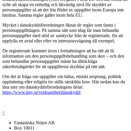
syfte att skapa en enhetlig och likvärdig nivå för skyddet av
personuppgifter så att det fria flödet av uppgifter inom Europa inte
hindras. Samma regler gäller inom hela EU.
Mycket i dataskyddsförordningen liknar de regler som fanns i
personuppgiftslagen. På samma sätt som idag får man behandla
personuppgifter med stöd av samtycke från de registrerade, för att
uppfylla ett avtal eller efter en intresseavvägning till exempel.
De registrerade kommer även i fortsättningen att ha rätt att få
information om den personuppgiftsbehandling som sker – och den
som behandlar personuppgifter måste ha tillräckliga
säkerhetsåtgärder för att uppgifterna skyddas på rätt sätt.
Om det är fråga om uppgifter om hälsa, etniskt ursprung, politisk
uppfattning eller religiös tro ställs särskilda krav. Här nedan kan du
läsa mer om dataskyddsförordningens delar:
https://www.imy.se/verksamhet/dataskydd/
^
Fantastiska Nöjen AB
Box 10011