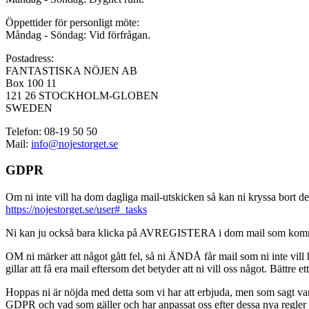
Öppettider för personligt möte:
Måndag - Söndag: Vid förfrågan.
Postadress:
FANTASTISKA NÖJEN AB
Box 100 11
121 26 STOCKHOLM-GLOBEN
SWEDEN
Telefon: 08-19 50 50
Mail:
info@nojestorget.se
GDPR
Om ni inte vill ha dom dagliga mail-utskicken så kan ni kryssa bort des
https://nojestorget.se/user#_tasks
Ni kan ju också bara klicka på AVREGISTERA i dom mail som kommer från 
OM ni märker att något gått fel, så ni ÄNDÅ får mail som ni inte vill ha
gillar att få era mail eftersom det betyder att ni vill oss något. Bättre et
Hoppas ni är nöjda med detta som vi har att erbjuda, men som sagt var, är 
GDPR och vad som gäller och har anpassat oss efter dessa nya regler och