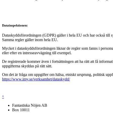
Datainspektionen:
Dataskyddsförordningen (GDPR) gäller i hela EU och har också till syft
Samma regler gäller inom hela EU.
Mycket i dataskyddsförordningen liknar de regler som fanns i personup
eller efter en intresseavvägning till exempel.
De registrerade kommer även i fortsättningen att ha rätt att få infor
uppgifterna skyddas på rätt sätt.
Om det är fråga om uppgifter om hälsa, etniskt ursprung, politisk uppf
https://www.imy.se/verksamhet/dataskydd/
^
Fantastiska Nöjen AB
Box 10011