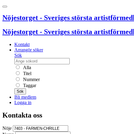
Nöjestorget - Sveriges största artistförmedl
Nöjestorget - Sveriges största artistförmedl
Kontakt
Arrangör söker
Sök
Alla
Titel
Nummer
Taggar
Sök
Bli medlem
Logga in
Kontakta oss
Nöje