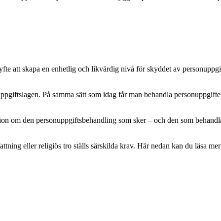
e att skapa en enhetlig och likvärdig nivå för skyddet av personuppgifte
pgiftslagen. På samma sätt som idag får man behandla personuppgifter m
mation om den personuppgiftsbehandling som sker – och den som behandlar 
attning eller religiös tro ställs särskilda krav. Här nedan kan du läsa 