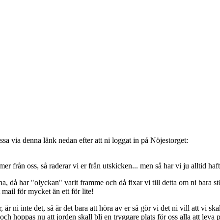
sa via denna länk nedan efter att ni loggat in på Nöjestorget:
oss, så raderar vi er från utskicken... men så har vi ju alltid haft de
, då har "olyckan" varit framme och då fixar vi till detta om ni bara stöt
t mail för mycket än ett för lite!
ni inte det, så är det bara att höra av er så gör vi det ni vill att vi ska
 hoppas nu att jorden skall bli en tryggare plats för oss alla att leva 