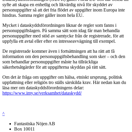
syfte att skapa en enhetlig och likvärdig nivå för skyddet av
personuppgifter så att det fria flödet av uppgifter inom Europa inte
hindras. Samma regler gäller inom hela EU.
Mycket i dataskyddsförordningen liknar de regler som fanns i
personuppgiftslagen. På samma sätt som idag får man behandla
personuppgifter med stöd av samtycke från de registrerade, för att
uppfylla ett avtal eller efter en intresseavvägning till exempel.
De registrerade kommer även i fortsättningen att ha rätt att få
information om den personuppgiftsbehandling som sker – och den
som behandlar personuppgifter måste ha tillräckliga
säkerhetsåtgärder för att uppgifterna skyddas på rätt sätt.
Om det är fråga om uppgifter om hälsa, etniskt ursprung, politisk
uppfattning eller religiös tro ställs särskilda krav. Här nedan kan du
läsa mer om dataskyddsförordningens delar:
https://www.imy.se/verksamhet/dataskydd/
^
Fantastiska Nöjen AB
Box 10011