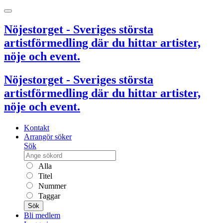
Nöjestorget - Sveriges största
artistförmedling där du hittar artister,
nöje och event.
Nöjestorget - Sveriges största
artistförmedling där du hittar artister,
nöje och event.
Kontakt
Arrangör söker
Sök
Alla
Titel
Nummer
Taggar
Sök
Bli medlem