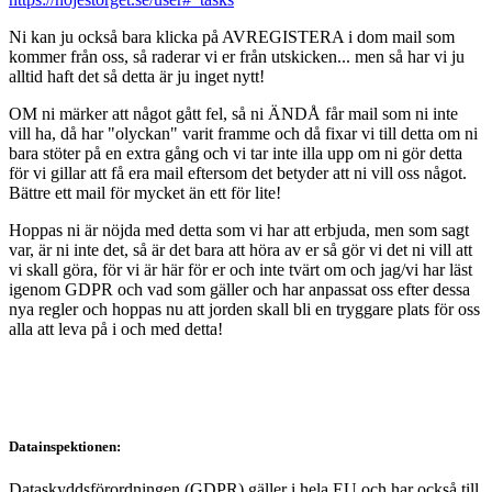
Ni kan ju också bara klicka på AVREGISTERA i dom mail som
kommer från oss, så raderar vi er från utskicken... men så har vi ju
alltid haft det så detta är ju inget nytt!
OM ni märker att något gått fel, så ni ÄNDÅ får mail som ni inte
vill ha, då har "olyckan" varit framme och då fixar vi till detta om ni
bara stöter på en extra gång och vi tar inte illa upp om ni gör detta
för vi gillar att få era mail eftersom det betyder att ni vill oss något.
Bättre ett mail för mycket än ett för lite!
Hoppas ni är nöjda med detta som vi har att erbjuda, men som sagt
var, är ni inte det, så är det bara att höra av er så gör vi det ni vill att
vi skall göra, för vi är här för er och inte tvärt om och jag/vi har läst
igenom GDPR och vad som gäller och har anpassat oss efter dessa
nya regler och hoppas nu att jorden skall bli en tryggare plats för oss
alla att leva på i och med detta!
Datainspektionen:
Dataskyddsförordningen (GDPR) gäller i hela EU och har också till