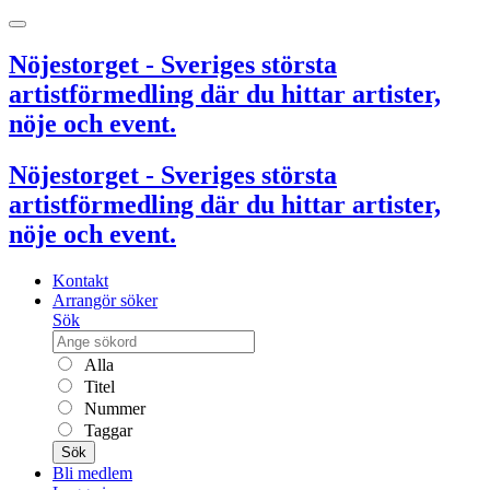
Nöjestorget - Sveriges största
artistförmedling där du hittar artister,
nöje och event.
Nöjestorget - Sveriges största
artistförmedling där du hittar artister,
nöje och event.
Kontakt
Arrangör söker
Sök
Alla
Titel
Nummer
Taggar
Sök
Bli medlem