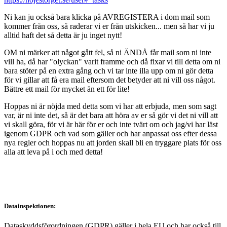
Ni kan ju också bara klicka på AVREGISTERA i dom mail som
kommer från oss, så raderar vi er från utskicken... men så har vi ju
alltid haft det så detta är ju inget nytt!
OM ni märker att något gått fel, så ni ÄNDÅ får mail som ni inte
vill ha, då har "olyckan" varit framme och då fixar vi till detta om ni
bara stöter på en extra gång och vi tar inte illa upp om ni gör detta
för vi gillar att få era mail eftersom det betyder att ni vill oss något.
Bättre ett mail för mycket än ett för lite!
Hoppas ni är nöjda med detta som vi har att erbjuda, men som sagt
var, är ni inte det, så är det bara att höra av er så gör vi det ni vill att
vi skall göra, för vi är här för er och inte tvärt om och jag/vi har läst
igenom GDPR och vad som gäller och har anpassat oss efter dessa
nya regler och hoppas nu att jorden skall bli en tryggare plats för oss
alla att leva på i och med detta!
Datainspektionen:
Dataskyddsförordningen (GDPR) gäller i hela EU och har också till