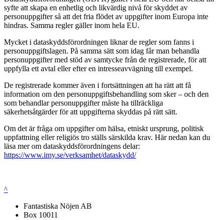
syfte att skapa en enhetlig och likvärdig nivå för skyddet av
personuppgifter så att det fria flödet av uppgifter inom Europa inte
hindras. Samma regler gäller inom hela EU.
Mycket i dataskyddsförordningen liknar de regler som fanns i
personuppgiftslagen. På samma sätt som idag får man behandla
personuppgifter med stöd av samtycke från de registrerade, för att
uppfylla ett avtal eller efter en intresseavvägning till exempel.
De registrerade kommer även i fortsättningen att ha rätt att få
information om den personuppgiftsbehandling som sker – och den
som behandlar personuppgifter måste ha tillräckliga
säkerhetsåtgärder för att uppgifterna skyddas på rätt sätt.
Om det är fråga om uppgifter om hälsa, etniskt ursprung, politisk
uppfattning eller religiös tro ställs särskilda krav. Här nedan kan du
läsa mer om dataskyddsförordningens delar:
https://www.imy.se/verksamhet/dataskydd/
^
Fantastiska Nöjen AB
Box 10011