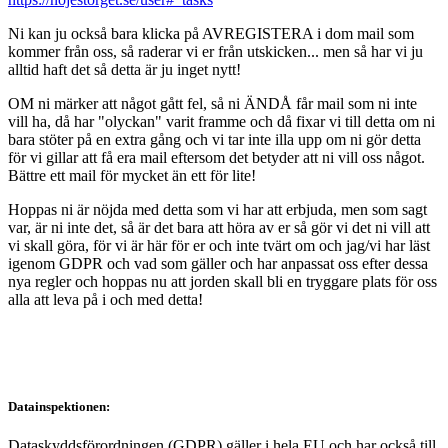
Ni kan ju också bara klicka på AVREGISTERA i dom mail som
kommer från oss, så raderar vi er från utskicken... men så har vi ju
alltid haft det så detta är ju inget nytt!
OM ni märker att något gått fel, så ni ÄNDÅ får mail som ni inte
vill ha, då har "olyckan" varit framme och då fixar vi till detta om ni
bara stöter på en extra gång och vi tar inte illa upp om ni gör detta
för vi gillar att få era mail eftersom det betyder att ni vill oss något.
Bättre ett mail för mycket än ett för lite!
Hoppas ni är nöjda med detta som vi har att erbjuda, men som sagt
var, är ni inte det, så är det bara att höra av er så gör vi det ni vill att
vi skall göra, för vi är här för er och inte tvärt om och jag/vi har läst
igenom GDPR och vad som gäller och har anpassat oss efter dessa
nya regler och hoppas nu att jorden skall bli en tryggare plats för oss
alla att leva på i och med detta!
Datainspektionen:
Dataskyddsförordningen (GDPR) gäller i hela EU och har också till