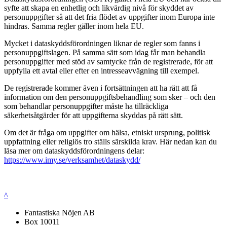
syfte att skapa en enhetlig och likvärdig nivå för skyddet av
personuppgifter så att det fria flödet av uppgifter inom Europa inte
hindras. Samma regler gäller inom hela EU.
Mycket i dataskyddsförordningen liknar de regler som fanns i
personuppgiftslagen. På samma sätt som idag får man behandla
personuppgifter med stöd av samtycke från de registrerade, för att
uppfylla ett avtal eller efter en intresseavvägning till exempel.
De registrerade kommer även i fortsättningen att ha rätt att få
information om den personuppgiftsbehandling som sker – och den
som behandlar personuppgifter måste ha tillräckliga
säkerhetsåtgärder för att uppgifterna skyddas på rätt sätt.
Om det är fråga om uppgifter om hälsa, etniskt ursprung, politisk
uppfattning eller religiös tro ställs särskilda krav. Här nedan kan du
läsa mer om dataskyddsförordningens delar:
https://www.imy.se/verksamhet/dataskydd/
^
Fantastiska Nöjen AB
Box 10011