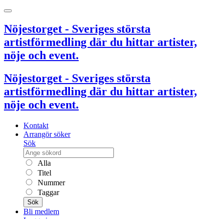
Nöjestorget - Sveriges största
artistförmedling där du hittar artister,
nöje och event.
Nöjestorget - Sveriges största
artistförmedling där du hittar artister,
nöje och event.
Kontakt
Arrangör söker
Sök
Alla
Titel
Nummer
Taggar
Sök
Bli medlem