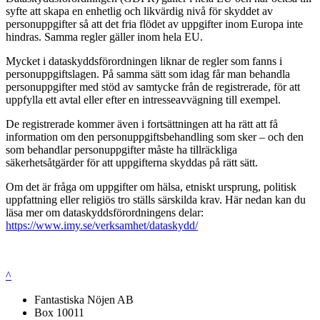
syfte att skapa en enhetlig och likvärdig nivå för skyddet av
personuppgifter så att det fria flödet av uppgifter inom Europa inte
hindras. Samma regler gäller inom hela EU.
Mycket i dataskyddsförordningen liknar de regler som fanns i
personuppgiftslagen. På samma sätt som idag får man behandla
personuppgifter med stöd av samtycke från de registrerade, för att
uppfylla ett avtal eller efter en intresseavvägning till exempel.
De registrerade kommer även i fortsättningen att ha rätt att få
information om den personuppgiftsbehandling som sker – och den
som behandlar personuppgifter måste ha tillräckliga
säkerhetsåtgärder för att uppgifterna skyddas på rätt sätt.
Om det är fråga om uppgifter om hälsa, etniskt ursprung, politisk
uppfattning eller religiös tro ställs särskilda krav. Här nedan kan du
läsa mer om dataskyddsförordningens delar:
https://www.imy.se/verksamhet/dataskydd/
^
Fantastiska Nöjen AB
Box 10011