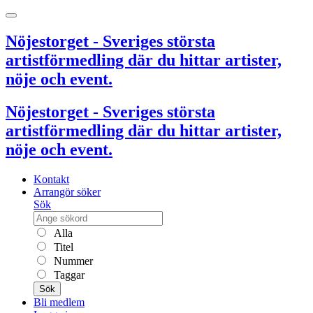
Nöjestorget - Sveriges största
artistförmedling där du hittar artister,
nöje och event.
Nöjestorget - Sveriges största
artistförmedling där du hittar artister,
nöje och event.
Kontakt
Arrangör söker
Sök
Alla
Titel
Nummer
Taggar
Sök
Bli medlem