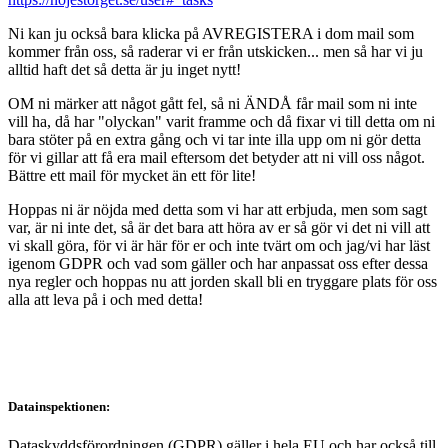
Ni kan ju också bara klicka på AVREGISTERA i dom mail som
kommer från oss, så raderar vi er från utskicken... men så har vi ju
alltid haft det så detta är ju inget nytt!
OM ni märker att något gått fel, så ni ÄNDÅ får mail som ni inte
vill ha, då har "olyckan" varit framme och då fixar vi till detta om ni
bara stöter på en extra gång och vi tar inte illa upp om ni gör detta
för vi gillar att få era mail eftersom det betyder att ni vill oss något.
Bättre ett mail för mycket än ett för lite!
Hoppas ni är nöjda med detta som vi har att erbjuda, men som sagt
var, är ni inte det, så är det bara att höra av er så gör vi det ni vill att
vi skall göra, för vi är här för er och inte tvärt om och jag/vi har läst
igenom GDPR och vad som gäller och har anpassat oss efter dessa
nya regler och hoppas nu att jorden skall bli en tryggare plats för oss
alla att leva på i och med detta!
Datainspektionen:
Dataskyddsförordningen (GDPR) gäller i hela EU och har också till