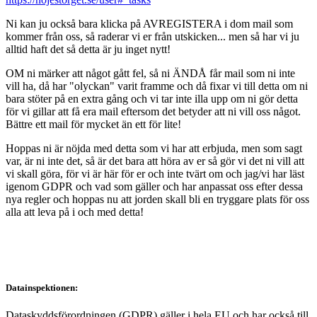
Ni kan ju också bara klicka på AVREGISTERA i dom mail som
kommer från oss, så raderar vi er från utskicken... men så har vi ju
alltid haft det så detta är ju inget nytt!
OM ni märker att något gått fel, så ni ÄNDÅ får mail som ni inte
vill ha, då har "olyckan" varit framme och då fixar vi till detta om ni
bara stöter på en extra gång och vi tar inte illa upp om ni gör detta
för vi gillar att få era mail eftersom det betyder att ni vill oss något.
Bättre ett mail för mycket än ett för lite!
Hoppas ni är nöjda med detta som vi har att erbjuda, men som sagt
var, är ni inte det, så är det bara att höra av er så gör vi det ni vill att
vi skall göra, för vi är här för er och inte tvärt om och jag/vi har läst
igenom GDPR och vad som gäller och har anpassat oss efter dessa
nya regler och hoppas nu att jorden skall bli en tryggare plats för oss
alla att leva på i och med detta!
Datainspektionen:
Dataskyddsförordningen (GDPR) gäller i hela EU och har också till