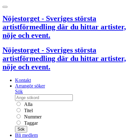
Nöjestorget - Sveriges största
artistförmedling där du hittar artister,
nöje och event.
Nöjestorget - Sveriges största
artistförmedling där du hittar artister,
nöje och event.
Kontakt
Arrangör söker
Sök
Alla
Titel
Nummer
Taggar
Sök
Bli medlem