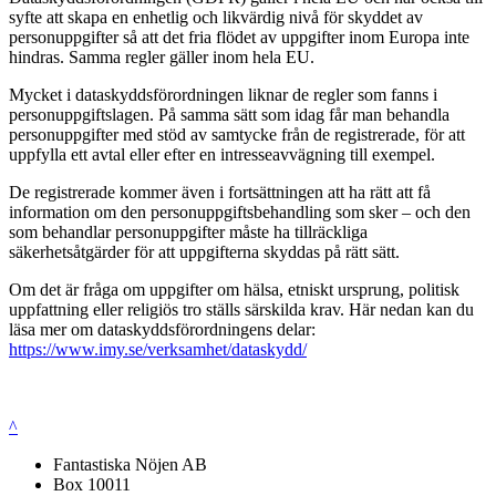
syfte att skapa en enhetlig och likvärdig nivå för skyddet av
personuppgifter så att det fria flödet av uppgifter inom Europa inte
hindras. Samma regler gäller inom hela EU.
Mycket i dataskyddsförordningen liknar de regler som fanns i
personuppgiftslagen. På samma sätt som idag får man behandla
personuppgifter med stöd av samtycke från de registrerade, för att
uppfylla ett avtal eller efter en intresseavvägning till exempel.
De registrerade kommer även i fortsättningen att ha rätt att få
information om den personuppgiftsbehandling som sker – och den
som behandlar personuppgifter måste ha tillräckliga
säkerhetsåtgärder för att uppgifterna skyddas på rätt sätt.
Om det är fråga om uppgifter om hälsa, etniskt ursprung, politisk
uppfattning eller religiös tro ställs särskilda krav. Här nedan kan du
läsa mer om dataskyddsförordningens delar:
https://www.imy.se/verksamhet/dataskydd/
^
Fantastiska Nöjen AB
Box 10011