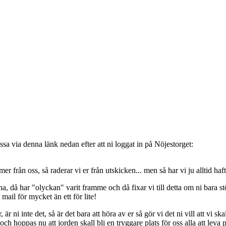
sa via denna länk nedan efter att ni loggat in på Nöjestorget:
oss, så raderar vi er från utskicken... men så har vi ju alltid haft de
, då har "olyckan" varit framme och då fixar vi till detta om ni bara stöt
t mail för mycket än ett för lite!
ni inte det, så är det bara att höra av er så gör vi det ni vill att vi ska
 hoppas nu att jorden skall bli en tryggare plats för oss alla att leva 