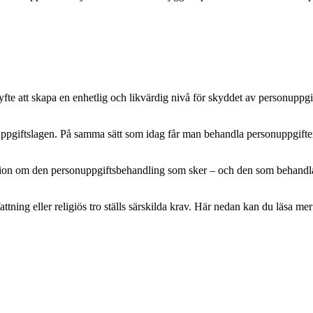
e att skapa en enhetlig och likvärdig nivå för skyddet av personuppgifte
pgiftslagen. På samma sätt som idag får man behandla personuppgifter m
mation om den personuppgiftsbehandling som sker – och den som behandlar 
attning eller religiös tro ställs särskilda krav. Här nedan kan du läsa 