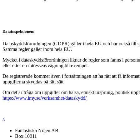
Datainspektionen:
Dataskyddsförordningen (GDPR) gäller i hela EU och har också till syft
Samma regler gäller inom hela EU.
Mycket i dataskyddsförordningen liknar de regler som fanns i personup
eller efter en intresseavvägning till exempel.
De registrerade kommer även i fortsättningen att ha rätt att få infor
uppgifterna skyddas på rätt sätt.
Om det är fråga om uppgifter om hälsa, etniskt ursprung, politisk uppf
https://www.imy.se/verksamhet/dataskydd/
^
Fantastiska Nöjen AB
Box 10011