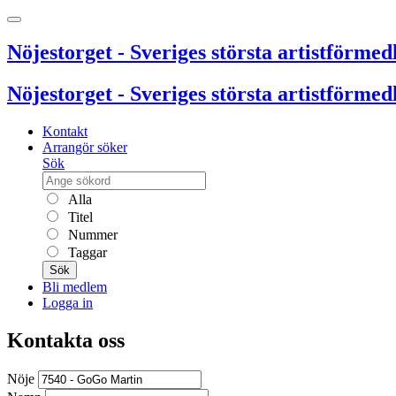
Nöjestorget - Sveriges största artistförmedl
Nöjestorget - Sveriges största artistförmedl
Kontakt
Arrangör söker
Sök
Alla
Titel
Nummer
Taggar
Sök
Bli medlem
Logga in
Kontakta oss
Nöje