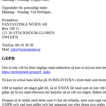
Öppettider för personligt möte:
Måndag - Söndag: Vid förfrågan.
Postadress:
FANTASTISKA NÖJEN AB
Box 100 11
121 26 STOCKHOLM-GLOBEN
SWEDEN
Telefon: 08-19 50 50
Mail:
info@nojestorget.se
GDPR
Om ni inte vill ha dom dagliga mail-utskicken så kan ni kryssa bort des
https://nojestorget.se/user#_tasks
Ni kan ju också bara klicka på AVREGISTERA i dom mail som kommer från 
OM ni märker att något gått fel, så ni ÄNDÅ får mail som ni inte vill ha
gillar att få era mail eftersom det betyder att ni vill oss något. Bättre et
Hoppas ni är nöjda med detta som vi har att erbjuda, men som sagt var, är 
GDPR och vad som gäller och har anpassat oss efter dessa nya regler och