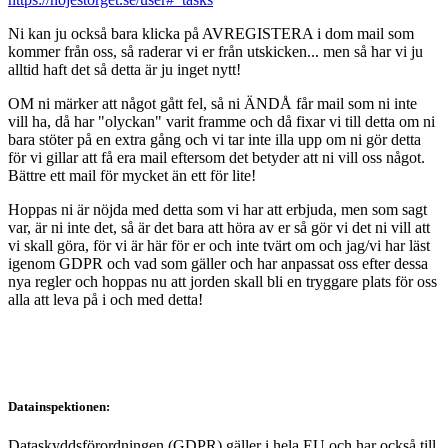
Ni kan ju också bara klicka på AVREGISTERA i dom mail som
kommer från oss, så raderar vi er från utskicken... men så har vi ju
alltid haft det så detta är ju inget nytt!
OM ni märker att något gått fel, så ni ÄNDÅ får mail som ni inte
vill ha, då har "olyckan" varit framme och då fixar vi till detta om ni
bara stöter på en extra gång och vi tar inte illa upp om ni gör detta
för vi gillar att få era mail eftersom det betyder att ni vill oss något.
Bättre ett mail för mycket än ett för lite!
Hoppas ni är nöjda med detta som vi har att erbjuda, men som sagt
var, är ni inte det, så är det bara att höra av er så gör vi det ni vill att
vi skall göra, för vi är här för er och inte tvärt om och jag/vi har läst
igenom GDPR och vad som gäller och har anpassat oss efter dessa
nya regler och hoppas nu att jorden skall bli en tryggare plats för oss
alla att leva på i och med detta!
Datainspektionen:
Dataskyddsförordningen (GDPR) gäller i hela EU och har också till