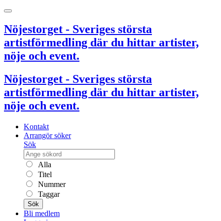
Nöjestorget - Sveriges största
artistförmedling där du hittar artister,
nöje och event.
Nöjestorget - Sveriges största
artistförmedling där du hittar artister,
nöje och event.
Kontakt
Arrangör söker
Sök
Alla
Titel
Nummer
Taggar
Sök
Bli medlem