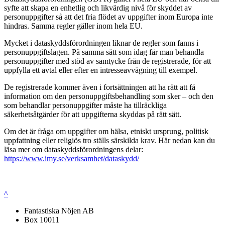
syfte att skapa en enhetlig och likvärdig nivå för skyddet av
personuppgifter så att det fria flödet av uppgifter inom Europa inte
hindras. Samma regler gäller inom hela EU.
Mycket i dataskyddsförordningen liknar de regler som fanns i
personuppgiftslagen. På samma sätt som idag får man behandla
personuppgifter med stöd av samtycke från de registrerade, för att
uppfylla ett avtal eller efter en intresseavvägning till exempel.
De registrerade kommer även i fortsättningen att ha rätt att få
information om den personuppgiftsbehandling som sker – och den
som behandlar personuppgifter måste ha tillräckliga
säkerhetsåtgärder för att uppgifterna skyddas på rätt sätt.
Om det är fråga om uppgifter om hälsa, etniskt ursprung, politisk
uppfattning eller religiös tro ställs särskilda krav. Här nedan kan du
läsa mer om dataskyddsförordningens delar:
https://www.imy.se/verksamhet/dataskydd/
^
Fantastiska Nöjen AB
Box 10011