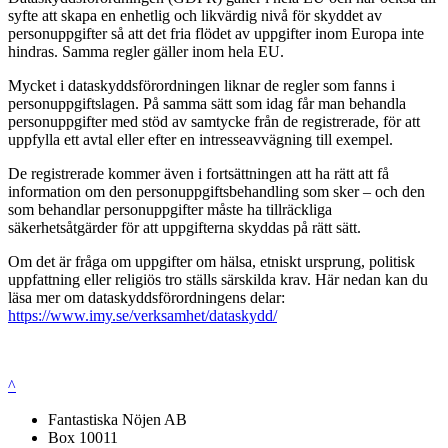
syfte att skapa en enhetlig och likvärdig nivå för skyddet av
personuppgifter så att det fria flödet av uppgifter inom Europa inte
hindras. Samma regler gäller inom hela EU.
Mycket i dataskyddsförordningen liknar de regler som fanns i
personuppgiftslagen. På samma sätt som idag får man behandla
personuppgifter med stöd av samtycke från de registrerade, för att
uppfylla ett avtal eller efter en intresseavvägning till exempel.
De registrerade kommer även i fortsättningen att ha rätt att få
information om den personuppgiftsbehandling som sker – och den
som behandlar personuppgifter måste ha tillräckliga
säkerhetsåtgärder för att uppgifterna skyddas på rätt sätt.
Om det är fråga om uppgifter om hälsa, etniskt ursprung, politisk
uppfattning eller religiös tro ställs särskilda krav. Här nedan kan du
läsa mer om dataskyddsförordningens delar:
https://www.imy.se/verksamhet/dataskydd/
^
Fantastiska Nöjen AB
Box 10011