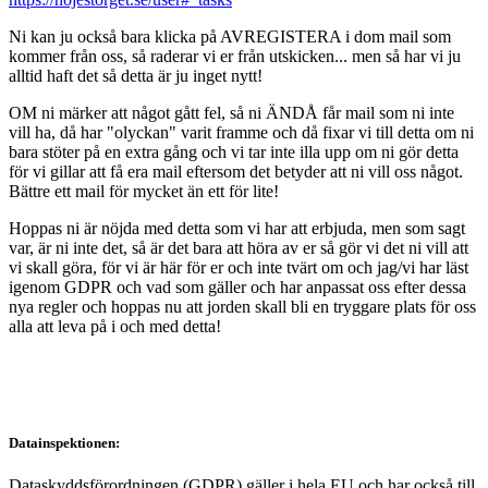
Ni kan ju också bara klicka på AVREGISTERA i dom mail som
kommer från oss, så raderar vi er från utskicken... men så har vi ju
alltid haft det så detta är ju inget nytt!
OM ni märker att något gått fel, så ni ÄNDÅ får mail som ni inte
vill ha, då har "olyckan" varit framme och då fixar vi till detta om ni
bara stöter på en extra gång och vi tar inte illa upp om ni gör detta
för vi gillar att få era mail eftersom det betyder att ni vill oss något.
Bättre ett mail för mycket än ett för lite!
Hoppas ni är nöjda med detta som vi har att erbjuda, men som sagt
var, är ni inte det, så är det bara att höra av er så gör vi det ni vill att
vi skall göra, för vi är här för er och inte tvärt om och jag/vi har läst
igenom GDPR och vad som gäller och har anpassat oss efter dessa
nya regler och hoppas nu att jorden skall bli en tryggare plats för oss
alla att leva på i och med detta!
Datainspektionen:
Dataskyddsförordningen (GDPR) gäller i hela EU och har också till