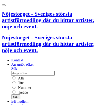
Nöjestorget - Sveriges största
artistförmedling där du hittar artister,
nöje och event.
Nöjestorget - Sveriges största
artistförmedling där du hittar artister,
nöje och event.
Kontakt
Arrangör söker
Sök
Alla
Titel
Nummer
Taggar
Sök
Bli medlem