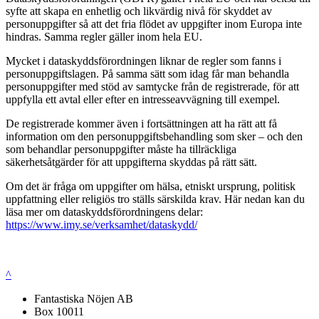
syfte att skapa en enhetlig och likvärdig nivå för skyddet av
personuppgifter så att det fria flödet av uppgifter inom Europa inte
hindras. Samma regler gäller inom hela EU.
Mycket i dataskyddsförordningen liknar de regler som fanns i
personuppgiftslagen. På samma sätt som idag får man behandla
personuppgifter med stöd av samtycke från de registrerade, för att
uppfylla ett avtal eller efter en intresseavvägning till exempel.
De registrerade kommer även i fortsättningen att ha rätt att få
information om den personuppgiftsbehandling som sker – och den
som behandlar personuppgifter måste ha tillräckliga
säkerhetsåtgärder för att uppgifterna skyddas på rätt sätt.
Om det är fråga om uppgifter om hälsa, etniskt ursprung, politisk
uppfattning eller religiös tro ställs särskilda krav. Här nedan kan du
läsa mer om dataskyddsförordningens delar:
https://www.imy.se/verksamhet/dataskydd/
^
Fantastiska Nöjen AB
Box 10011