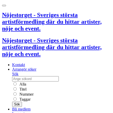
Nöjestorget - Sveriges största
artistförmedling där du hittar artister,
nöje och event.
Nöjestorget - Sveriges största
artistförmedling där du hittar artister,
nöje och event.
Kontakt
Arrangör söker
Sök
Alla
Titel
Nummer
Taggar
Sök
Bli medlem