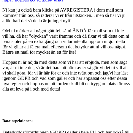
Ni kan ju också bara klicka på AVREGISTERA i dom mail som
kommer från oss, så raderar vi er från utskicken... men så har vi ju
alltid haft det så detta är ju inget nytt!
OM ni märker att något gått fel, så ni ÄNDÅ får mail som ni inte
vill ha, då har "olyckan" varit framme och då fixar vi till detta om ni
bara stöter på en extra gång och vi tar inte illa upp om ni gör detta
för vi gillar att få era mail eftersom det betyder att ni vill oss något.
Bättre ett mail för mycket än ett för lite!
Hoppas ni är nöjda med detta som vi har att erbjuda, men som sagt
var, är ni inte det, så är det bara att höra av er så gör vi det ni vill att
vi skall göra, för vi är här för er och inte tvärt om och jag/vi har läst
igenom GDPR och vad som gäller och har anpassat oss efter dessa
nya regler och hoppas nu att jorden skall bli en tryggare plats för oss
alla att leva på i och med detta!
Datainspektionen:
Dataskyddsförordningen (GDPR) gäller i hela EU och har också till