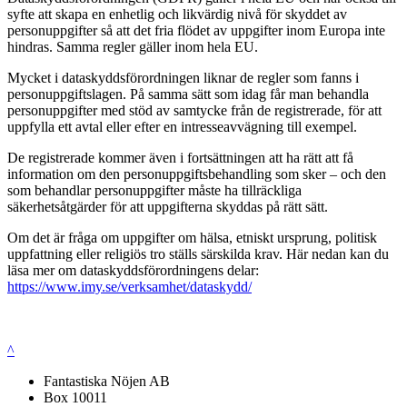
syfte att skapa en enhetlig och likvärdig nivå för skyddet av
personuppgifter så att det fria flödet av uppgifter inom Europa inte
hindras. Samma regler gäller inom hela EU.
Mycket i dataskyddsförordningen liknar de regler som fanns i
personuppgiftslagen. På samma sätt som idag får man behandla
personuppgifter med stöd av samtycke från de registrerade, för att
uppfylla ett avtal eller efter en intresseavvägning till exempel.
De registrerade kommer även i fortsättningen att ha rätt att få
information om den personuppgiftsbehandling som sker – och den
som behandlar personuppgifter måste ha tillräckliga
säkerhetsåtgärder för att uppgifterna skyddas på rätt sätt.
Om det är fråga om uppgifter om hälsa, etniskt ursprung, politisk
uppfattning eller religiös tro ställs särskilda krav. Här nedan kan du
läsa mer om dataskyddsförordningens delar:
https://www.imy.se/verksamhet/dataskydd/
^
Fantastiska Nöjen AB
Box 10011