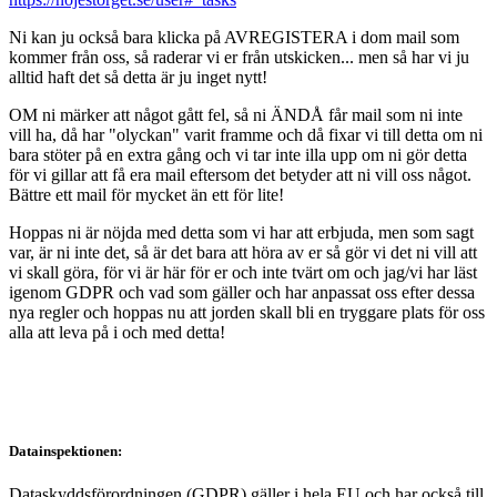
Ni kan ju också bara klicka på AVREGISTERA i dom mail som
kommer från oss, så raderar vi er från utskicken... men så har vi ju
alltid haft det så detta är ju inget nytt!
OM ni märker att något gått fel, så ni ÄNDÅ får mail som ni inte
vill ha, då har "olyckan" varit framme och då fixar vi till detta om ni
bara stöter på en extra gång och vi tar inte illa upp om ni gör detta
för vi gillar att få era mail eftersom det betyder att ni vill oss något.
Bättre ett mail för mycket än ett för lite!
Hoppas ni är nöjda med detta som vi har att erbjuda, men som sagt
var, är ni inte det, så är det bara att höra av er så gör vi det ni vill att
vi skall göra, för vi är här för er och inte tvärt om och jag/vi har läst
igenom GDPR och vad som gäller och har anpassat oss efter dessa
nya regler och hoppas nu att jorden skall bli en tryggare plats för oss
alla att leva på i och med detta!
Datainspektionen:
Dataskyddsförordningen (GDPR) gäller i hela EU och har också till