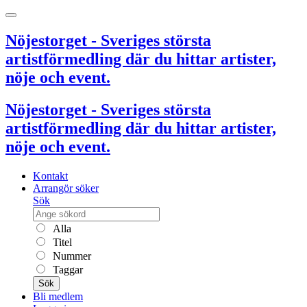
Nöjestorget - Sveriges största
artistförmedling där du hittar artister,
nöje och event.
Nöjestorget - Sveriges största
artistförmedling där du hittar artister,
nöje och event.
Kontakt
Arrangör söker
Sök
Alla
Titel
Nummer
Taggar
Sök
Bli medlem