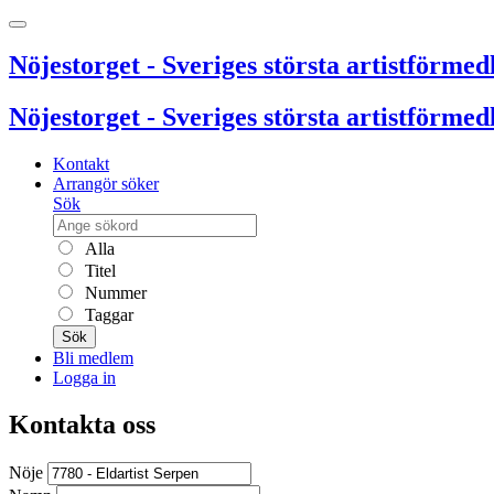
Nöjestorget - Sveriges största artistförmedl
Nöjestorget - Sveriges största artistförmedl
Kontakt
Arrangör söker
Sök
Alla
Titel
Nummer
Taggar
Sök
Bli medlem
Logga in
Kontakta oss
Nöje