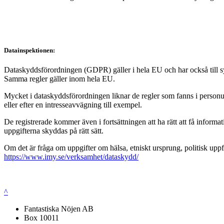
Datainspektionen:
Dataskyddsförordningen (GDPR) gäller i hela EU och har också till syft
Samma regler gäller inom hela EU.
Mycket i dataskyddsförordningen liknar de regler som fanns i personup
eller efter en intresseavvägning till exempel.
De registrerade kommer även i fortsättningen att ha rätt att få infor
uppgifterna skyddas på rätt sätt.
Om det är fråga om uppgifter om hälsa, etniskt ursprung, politisk uppf
https://www.imy.se/verksamhet/dataskydd/
^
Fantastiska Nöjen AB
Box 10011