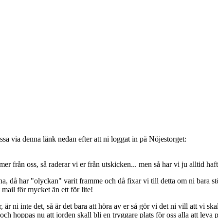
sa via denna länk nedan efter att ni loggat in på Nöjestorget:
oss, så raderar vi er från utskicken... men så har vi ju alltid haft de
, då har "olyckan" varit framme och då fixar vi till detta om ni bara stöt
t mail för mycket än ett för lite!
ni inte det, så är det bara att höra av er så gör vi det ni vill att vi ska
 hoppas nu att jorden skall bli en tryggare plats för oss alla att leva 