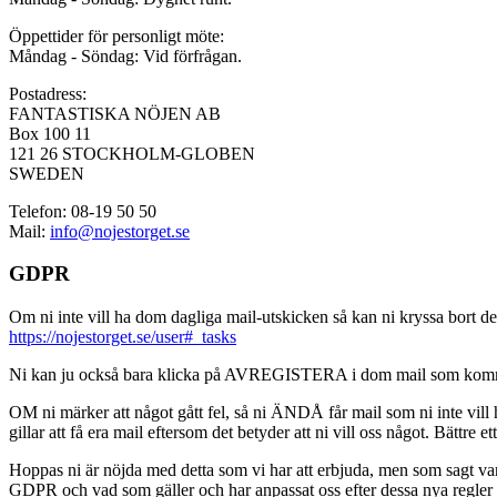
Öppettider för personligt möte:
Måndag - Söndag: Vid förfrågan.
Postadress:
FANTASTISKA NÖJEN AB
Box 100 11
121 26 STOCKHOLM-GLOBEN
SWEDEN
Telefon: 08-19 50 50
Mail:
info@nojestorget.se
GDPR
Om ni inte vill ha dom dagliga mail-utskicken så kan ni kryssa bort des
https://nojestorget.se/user#_tasks
Ni kan ju också bara klicka på AVREGISTERA i dom mail som kommer från 
OM ni märker att något gått fel, så ni ÄNDÅ får mail som ni inte vill ha
gillar att få era mail eftersom det betyder att ni vill oss något. Bättre et
Hoppas ni är nöjda med detta som vi har att erbjuda, men som sagt var, är 
GDPR och vad som gäller och har anpassat oss efter dessa nya regler och