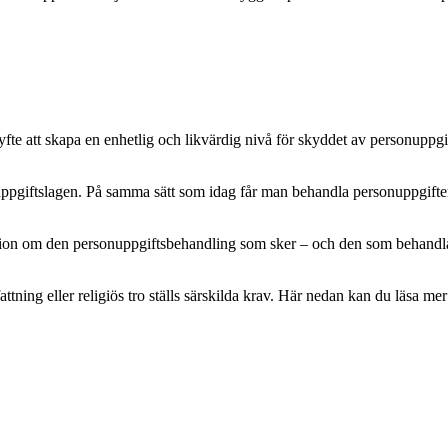
e att skapa en enhetlig och likvärdig nivå för skyddet av personuppgifte
pgiftslagen. På samma sätt som idag får man behandla personuppgifter m
mation om den personuppgiftsbehandling som sker – och den som behandlar 
attning eller religiös tro ställs särskilda krav. Här nedan kan du läsa 