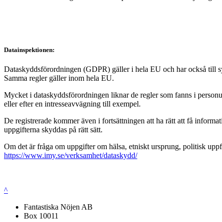
Datainspektionen:
Dataskyddsförordningen (GDPR) gäller i hela EU och har också till syft
Samma regler gäller inom hela EU.
Mycket i dataskyddsförordningen liknar de regler som fanns i personup
eller efter en intresseavvägning till exempel.
De registrerade kommer även i fortsättningen att ha rätt att få infor
uppgifterna skyddas på rätt sätt.
Om det är fråga om uppgifter om hälsa, etniskt ursprung, politisk uppf
https://www.imy.se/verksamhet/dataskydd/
^
Fantastiska Nöjen AB
Box 10011