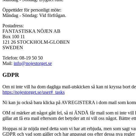
Öppettider för personligt möte:
Måndag - Söndag: Vid förfrågan.
Postadress:
FANTASTISKA NÖJEN AB
Box 100 11
121 26 STOCKHOLM-GLOBEN
SWEDEN
Telefon: 08-19 50 50
Mail:
info@nojestorget.se
GDPR
Om ni inte vill ha dom dagliga mail-utskicken så kan ni kryssa bort des
https://nojestorget.se/user#_tasks
Ni kan ju också bara klicka på AVREGISTERA i dom mail som kommer från 
OM ni märker att något gått fel, så ni ÄNDÅ får mail som ni inte vill ha
gillar att få era mail eftersom det betyder att ni vill oss något. Bättre et
Hoppas ni är nöjda med detta som vi har att erbjuda, men som sagt var, är 
GDPR och vad som gäller och har anpassat oss efter dessa nya regler och