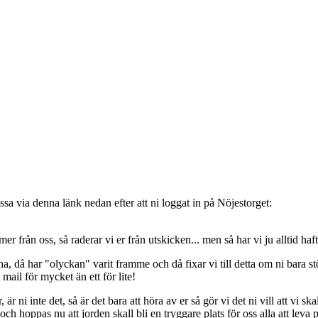
sa via denna länk nedan efter att ni loggat in på Nöjestorget:
oss, så raderar vi er från utskicken... men så har vi ju alltid haft de
, då har "olyckan" varit framme och då fixar vi till detta om ni bara stöt
t mail för mycket än ett för lite!
ni inte det, så är det bara att höra av er så gör vi det ni vill att vi ska
 hoppas nu att jorden skall bli en tryggare plats för oss alla att leva 