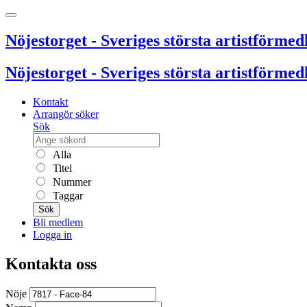
Nöjestorget - Sveriges största artistförmedl
Nöjestorget - Sveriges största artistförmedl
Kontakt
Arrangör söker
Sök
Alla
Titel
Nummer
Taggar
Sök
Bli medlem
Logga in
Kontakta oss
Nöje