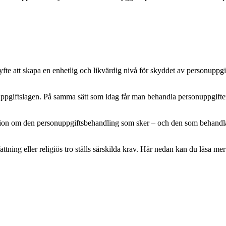
e att skapa en enhetlig och likvärdig nivå för skyddet av personuppgifte
pgiftslagen. På samma sätt som idag får man behandla personuppgifter m
mation om den personuppgiftsbehandling som sker – och den som behandlar 
attning eller religiös tro ställs särskilda krav. Här nedan kan du läsa 