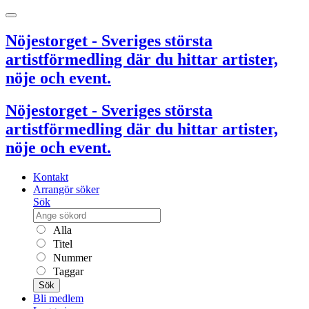
Nöjestorget - Sveriges största
artistförmedling där du hittar artister,
nöje och event.
Nöjestorget - Sveriges största
artistförmedling där du hittar artister,
nöje och event.
Kontakt
Arrangör söker
Sök
Alla
Titel
Nummer
Taggar
Sök
Bli medlem