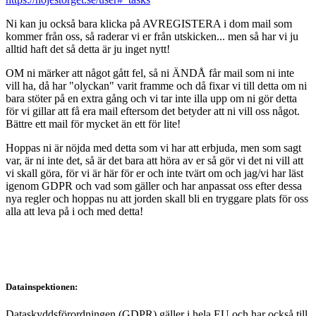
Ni kan ju också bara klicka på AVREGISTERA i dom mail som
kommer från oss, så raderar vi er från utskicken... men så har vi ju
alltid haft det så detta är ju inget nytt!
OM ni märker att något gått fel, så ni ÄNDÅ får mail som ni inte
vill ha, då har "olyckan" varit framme och då fixar vi till detta om ni
bara stöter på en extra gång och vi tar inte illa upp om ni gör detta
för vi gillar att få era mail eftersom det betyder att ni vill oss något.
Bättre ett mail för mycket än ett för lite!
Hoppas ni är nöjda med detta som vi har att erbjuda, men som sagt
var, är ni inte det, så är det bara att höra av er så gör vi det ni vill att
vi skall göra, för vi är här för er och inte tvärt om och jag/vi har läst
igenom GDPR och vad som gäller och har anpassat oss efter dessa
nya regler och hoppas nu att jorden skall bli en tryggare plats för oss
alla att leva på i och med detta!
Datainspektionen:
Dataskyddsförordningen (GDPR) gäller i hela EU och har också till