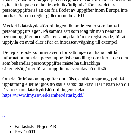
syfte att skapa en enhetlig och likvärdig nivå för skyddet av
personuppgifter så att det fria flödet av uppgifter inom Europa inte
hindras. Samma regler gäller inom hela EU.
Mycket i dataskyddsförordningen liknar de regler som fanns i
personuppgiftslagen. På samma sätt som idag får man behandla
personuppgifter med stöd av samtycke från de registrerade, för att
uppfylla ett avtal eller efter en intresseavvägning till exempel.
De registrerade kommer även i fortsättningen att ha rätt att få
information om den personuppgiftsbehandling som sker – och den
som behandlar personuppgifter måste ha tillräckliga
säkerhetsåtgärder för att uppgifterna skyddas på rätt sätt.
Om det är fråga om uppgifter om hälsa, etniskt ursprung, politisk
uppfattning eller religiös tro ställs särskilda krav. Här nedan kan du
läsa mer om dataskyddsförordningens delar:
https://www.imy.se/verksamhet/dataskydd/
^
Fantastiska Nöjen AB
Box 10011