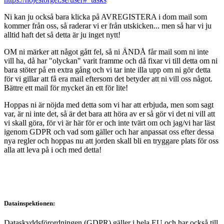
Ni kan ju också bara klicka på AVREGISTERA i dom mail som
kommer från oss, så raderar vi er från utskicken... men så har vi ju
alltid haft det så detta är ju inget nytt!
OM ni märker att något gått fel, så ni ÄNDÅ får mail som ni inte
vill ha, då har "olyckan" varit framme och då fixar vi till detta om ni
bara stöter på en extra gång och vi tar inte illa upp om ni gör detta
för vi gillar att få era mail eftersom det betyder att ni vill oss något.
Bättre ett mail för mycket än ett för lite!
Hoppas ni är nöjda med detta som vi har att erbjuda, men som sagt
var, är ni inte det, så är det bara att höra av er så gör vi det ni vill att
vi skall göra, för vi är här för er och inte tvärt om och jag/vi har läst
igenom GDPR och vad som gäller och har anpassat oss efter dessa
nya regler och hoppas nu att jorden skall bli en tryggare plats för oss
alla att leva på i och med detta!
Datainspektionen:
Dataskyddsförordningen (GDPR) gäller i hela EU och har också till