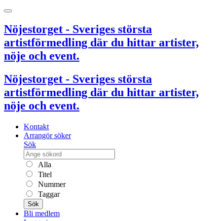
Nöjestorget - Sveriges största
artistförmedling där du hittar artister,
nöje och event.
Nöjestorget - Sveriges största
artistförmedling där du hittar artister,
nöje och event.
Kontakt
Arrangör söker
Sök
Alla
Titel
Nummer
Taggar
Sök
Bli medlem