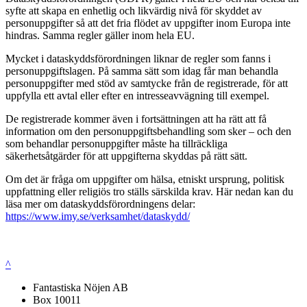
syfte att skapa en enhetlig och likvärdig nivå för skyddet av
personuppgifter så att det fria flödet av uppgifter inom Europa inte
hindras. Samma regler gäller inom hela EU.
Mycket i dataskyddsförordningen liknar de regler som fanns i
personuppgiftslagen. På samma sätt som idag får man behandla
personuppgifter med stöd av samtycke från de registrerade, för att
uppfylla ett avtal eller efter en intresseavvägning till exempel.
De registrerade kommer även i fortsättningen att ha rätt att få
information om den personuppgiftsbehandling som sker – och den
som behandlar personuppgifter måste ha tillräckliga
säkerhetsåtgärder för att uppgifterna skyddas på rätt sätt.
Om det är fråga om uppgifter om hälsa, etniskt ursprung, politisk
uppfattning eller religiös tro ställs särskilda krav. Här nedan kan du
läsa mer om dataskyddsförordningens delar:
https://www.imy.se/verksamhet/dataskydd/
^
Fantastiska Nöjen AB
Box 10011