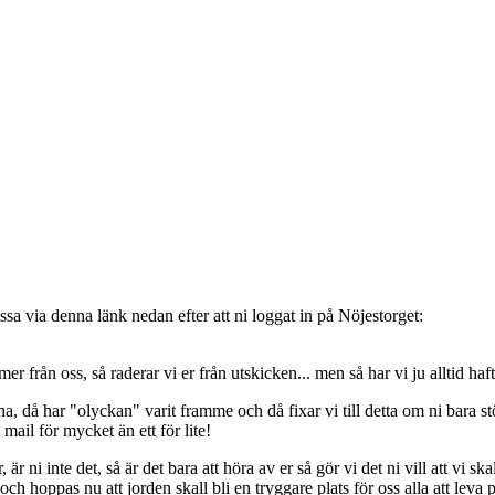
sa via denna länk nedan efter att ni loggat in på Nöjestorget:
oss, så raderar vi er från utskicken... men så har vi ju alltid haft de
, då har "olyckan" varit framme och då fixar vi till detta om ni bara stöt
t mail för mycket än ett för lite!
ni inte det, så är det bara att höra av er så gör vi det ni vill att vi ska
 hoppas nu att jorden skall bli en tryggare plats för oss alla att leva 