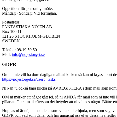
Öppettider för personligt möte:
Måndag - Söndag: Vid förfrågan.
Postadress:
FANTASTISKA NÖJEN AB
Box 100 11
121 26 STOCKHOLM-GLOBEN
SWEDEN
Telefon: 08-19 50 50
Mail:
info@nojestorget.se
GDPR
Om ni inte vill ha dom dagliga mail-utskicken så kan ni kryssa bort des
https://nojestorget.se/user#_tasks
Ni kan ju också bara klicka på AVREGISTERA i dom mail som kommer från 
OM ni märker att något gått fel, så ni ÄNDÅ får mail som ni inte vill ha
gillar att få era mail eftersom det betyder att ni vill oss något. Bättre et
Hoppas ni är nöjda med detta som vi har att erbjuda, men som sagt var, är 
GDPR och vad som gäller och har anpassat oss efter dessa nya regler och