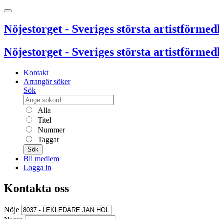
Nöjestorget - Sveriges största artistförmedl
Nöjestorget - Sveriges största artistförmedl
Kontakt
Arrangör söker
Sök
Alla
Titel
Nummer
Taggar
Sök
Bli medlem
Logga in
Kontakta oss
Nöje