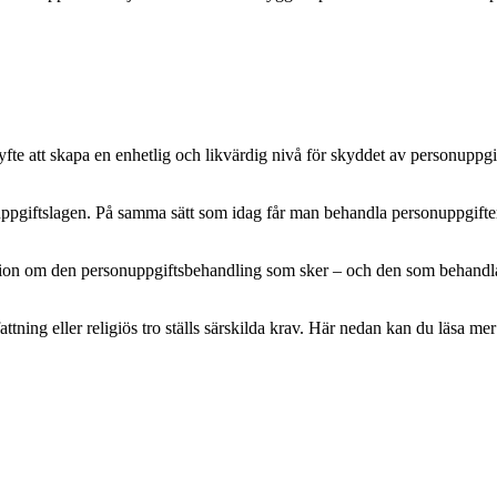
e att skapa en enhetlig och likvärdig nivå för skyddet av personuppgifte
pgiftslagen. På samma sätt som idag får man behandla personuppgifter m
mation om den personuppgiftsbehandling som sker – och den som behandlar 
attning eller religiös tro ställs särskilda krav. Här nedan kan du läsa 