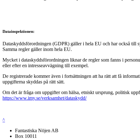
Datainspektionen:
Dataskyddsförordningen (GDPR) gäller i hela EU och har också till syft
Samma regler gäller inom hela EU.
Mycket i dataskyddsförordningen liknar de regler som fanns i personup
eller efter en intresseavvägning till exempel.
De registrerade kommer även i fortsättningen att ha rätt att få infor
uppgifterna skyddas på rätt sätt.
Om det är fråga om uppgifter om hälsa, etniskt ursprung, politisk uppf
https://www.imy.se/verksamhet/dataskydd/
^
Fantastiska Nöjen AB
Box 10011