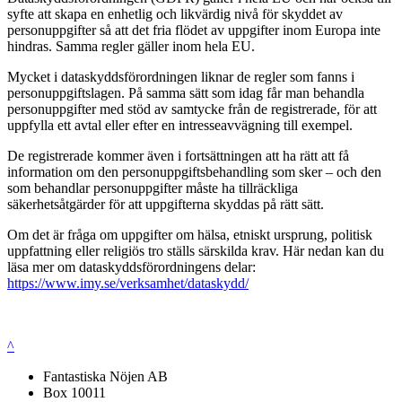
syfte att skapa en enhetlig och likvärdig nivå för skyddet av
personuppgifter så att det fria flödet av uppgifter inom Europa inte
hindras. Samma regler gäller inom hela EU.
Mycket i dataskyddsförordningen liknar de regler som fanns i
personuppgiftslagen. På samma sätt som idag får man behandla
personuppgifter med stöd av samtycke från de registrerade, för att
uppfylla ett avtal eller efter en intresseavvägning till exempel.
De registrerade kommer även i fortsättningen att ha rätt att få
information om den personuppgiftsbehandling som sker – och den
som behandlar personuppgifter måste ha tillräckliga
säkerhetsåtgärder för att uppgifterna skyddas på rätt sätt.
Om det är fråga om uppgifter om hälsa, etniskt ursprung, politisk
uppfattning eller religiös tro ställs särskilda krav. Här nedan kan du
läsa mer om dataskyddsförordningens delar:
https://www.imy.se/verksamhet/dataskydd/
^
Fantastiska Nöjen AB
Box 10011