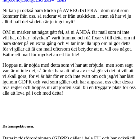
Ni kan ju också bara klicka på AVREGISTERA i dom mail som
kommer från oss, så raderar vi er från utskicken... men så har vi ju
alltid haft det så detta är ju inget nytt!
OM ni märker att något gått fel, så ni ÄNDÅ får mail som ni inte
vill ha, då har "olyckan" varit framme och då fixar vi till detta om ni
bara stöter på en extra gång och vi tar inte illa upp om ni gör detta
för vi gillar att få era mail eftersom det betyder att ni vill oss något.
Bättre ett mail för mycket än ett för lite!
Hoppas ni är nöjda med detta som vi har att erbjuda, men som sagt
var, är ni inte det, så är det bara att höra av er så gör vi det ni vill att
vi skall göra, för vi är här för er och inte tvärt om och jag/vi har läst
igenom GDPR och vad som gäller och har anpassat oss efter dessa
nya regler och hoppas nu att jorden skall bli en tryggare plats för oss
alla att leva på i och med detta!
Datainspektionen:
Dataskyddsförordningen (GDPR) gäller i hela EU och har också till