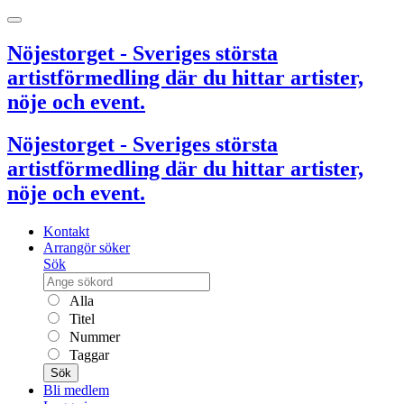
Nöjestorget - Sveriges största
artistförmedling där du hittar artister,
nöje och event.
Nöjestorget - Sveriges största
artistförmedling där du hittar artister,
nöje och event.
Kontakt
Arrangör söker
Sök
Alla
Titel
Nummer
Taggar
Sök
Bli medlem