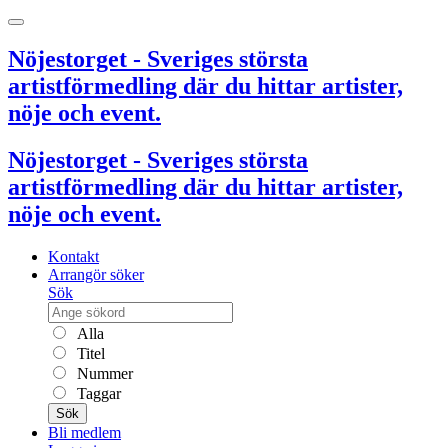
Nöjestorget - Sveriges största
artistförmedling där du hittar artister,
nöje och event.
Nöjestorget - Sveriges största
artistförmedling där du hittar artister,
nöje och event.
Kontakt
Arrangör söker
Sök
Alla
Titel
Nummer
Taggar
Sök
Bli medlem