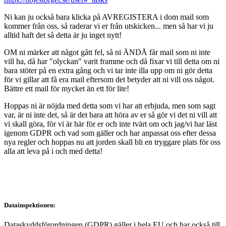
Ni kan ju också bara klicka på AVREGISTERA i dom mail som
kommer från oss, så raderar vi er från utskicken... men så har vi ju
alltid haft det så detta är ju inget nytt!
OM ni märker att något gått fel, så ni ÄNDÅ får mail som ni inte
vill ha, då har "olyckan" varit framme och då fixar vi till detta om ni
bara stöter på en extra gång och vi tar inte illa upp om ni gör detta
för vi gillar att få era mail eftersom det betyder att ni vill oss något.
Bättre ett mail för mycket än ett för lite!
Hoppas ni är nöjda med detta som vi har att erbjuda, men som sagt
var, är ni inte det, så är det bara att höra av er så gör vi det ni vill att
vi skall göra, för vi är här för er och inte tvärt om och jag/vi har läst
igenom GDPR och vad som gäller och har anpassat oss efter dessa
nya regler och hoppas nu att jorden skall bli en tryggare plats för oss
alla att leva på i och med detta!
Datainspektionen:
Dataskyddsförordningen (GDPR) gäller i hela EU och har också till