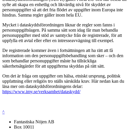
syfte att skapa en enhetlig och likvärdig nivå för skyddet av
personuppgifter så att det fria flödet av uppgifter inom Europa inte
hindras. Samma regler gäller inom hela EU.
Mycket i dataskyddsförordningen liknar de regler som fanns i
personuppgiftslagen. På samma sätt som idag får man behandla
personuppgifter med stöd av samtycke från de registrerade, för att
uppfylla ett avtal eller efter en intresseavvägning till exempel.
De registrerade kommer även i fortsättningen att ha rätt att få
information om den personuppgiftsbehandling som sker – och den
som behandlar personuppgifter måste ha tillräckliga
säkerhetsåtgärder för att uppgifterna skyddas på rätt sätt.
Om det är fråga om uppgifter om hälsa, etniskt ursprung, politisk
uppfattning eller religiös tro ställs särskilda krav. Här nedan kan du
läsa mer om dataskyddsförordningens delar:
https://www.imy.se/verksamhet/dataskydd/
^
Fantastiska Nöjen AB
Box 10011