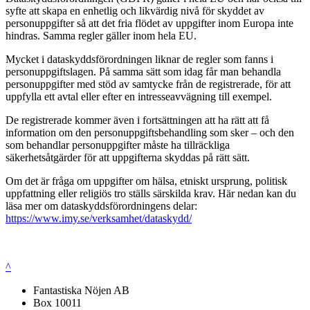
syfte att skapa en enhetlig och likvärdig nivå för skyddet av
personuppgifter så att det fria flödet av uppgifter inom Europa inte
hindras. Samma regler gäller inom hela EU.
Mycket i dataskyddsförordningen liknar de regler som fanns i
personuppgiftslagen. På samma sätt som idag får man behandla
personuppgifter med stöd av samtycke från de registrerade, för att
uppfylla ett avtal eller efter en intresseavvägning till exempel.
De registrerade kommer även i fortsättningen att ha rätt att få
information om den personuppgiftsbehandling som sker – och den
som behandlar personuppgifter måste ha tillräckliga
säkerhetsåtgärder för att uppgifterna skyddas på rätt sätt.
Om det är fråga om uppgifter om hälsa, etniskt ursprung, politisk
uppfattning eller religiös tro ställs särskilda krav. Här nedan kan du
läsa mer om dataskyddsförordningens delar:
https://www.imy.se/verksamhet/dataskydd/
^
Fantastiska Nöjen AB
Box 10011