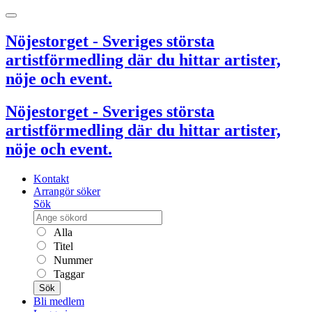
Nöjestorget - Sveriges största
artistförmedling där du hittar artister,
nöje och event.
Nöjestorget - Sveriges största
artistförmedling där du hittar artister,
nöje och event.
Kontakt
Arrangör söker
Sök
Alla
Titel
Nummer
Taggar
Sök
Bli medlem