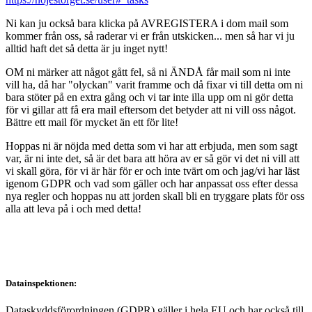
Ni kan ju också bara klicka på AVREGISTERA i dom mail som
kommer från oss, så raderar vi er från utskicken... men så har vi ju
alltid haft det så detta är ju inget nytt!
OM ni märker att något gått fel, så ni ÄNDÅ får mail som ni inte
vill ha, då har "olyckan" varit framme och då fixar vi till detta om ni
bara stöter på en extra gång och vi tar inte illa upp om ni gör detta
för vi gillar att få era mail eftersom det betyder att ni vill oss något.
Bättre ett mail för mycket än ett för lite!
Hoppas ni är nöjda med detta som vi har att erbjuda, men som sagt
var, är ni inte det, så är det bara att höra av er så gör vi det ni vill att
vi skall göra, för vi är här för er och inte tvärt om och jag/vi har läst
igenom GDPR och vad som gäller och har anpassat oss efter dessa
nya regler och hoppas nu att jorden skall bli en tryggare plats för oss
alla att leva på i och med detta!
Datainspektionen:
Dataskyddsförordningen (GDPR) gäller i hela EU och har också till