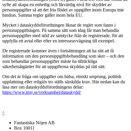
syfte att skapa en enhetlig och likvärdig nivå för skyddet av
personuppgifter så att det fria flödet av uppgifter inom Europa inte
hindras. Samma regler gäller inom hela EU.
Mycket i dataskyddsförordningen liknar de regler som fanns i
personuppgiftslagen. På samma sätt som idag får man behandla
personuppgifter med stöd av samtycke från de registrerade, för att
uppfylla ett avtal eller efter en intresseavvägning till exempel.
De registrerade kommer även i fortsättningen att ha rätt att få
information om den personuppgiftsbehandling som sker – och den
som behandlar personuppgifter måste ha tillräckliga
säkerhetsåtgärder för att uppgifterna skyddas på rätt sätt.
Om det är fråga om uppgifter om hälsa, etniskt ursprung, politisk
uppfattning eller religiös tro ställs särskilda krav. Här nedan kan du
läsa mer om dataskyddsförordningens delar:
https://www.imy.se/verksamhet/dataskydd/
^
Fantastiska Nöjen AB
Box 10011