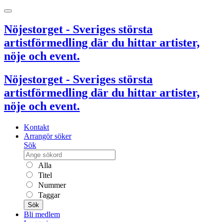
Nöjestorget - Sveriges största
artistförmedling där du hittar artister,
nöje och event.
Nöjestorget - Sveriges största
artistförmedling där du hittar artister,
nöje och event.
Kontakt
Arrangör söker
Sök
Alla
Titel
Nummer
Taggar
Sök
Bli medlem