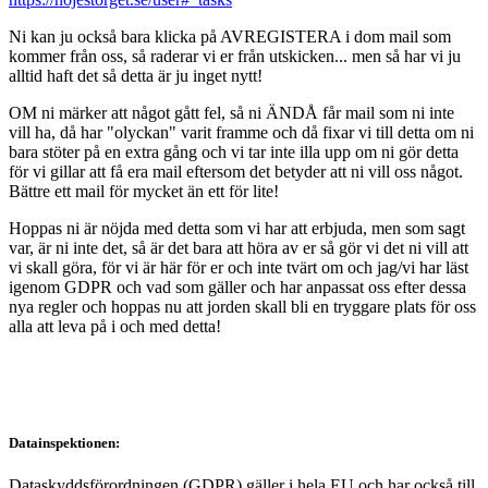
Ni kan ju också bara klicka på AVREGISTERA i dom mail som
kommer från oss, så raderar vi er från utskicken... men så har vi ju
alltid haft det så detta är ju inget nytt!
OM ni märker att något gått fel, så ni ÄNDÅ får mail som ni inte
vill ha, då har "olyckan" varit framme och då fixar vi till detta om ni
bara stöter på en extra gång och vi tar inte illa upp om ni gör detta
för vi gillar att få era mail eftersom det betyder att ni vill oss något.
Bättre ett mail för mycket än ett för lite!
Hoppas ni är nöjda med detta som vi har att erbjuda, men som sagt
var, är ni inte det, så är det bara att höra av er så gör vi det ni vill att
vi skall göra, för vi är här för er och inte tvärt om och jag/vi har läst
igenom GDPR och vad som gäller och har anpassat oss efter dessa
nya regler och hoppas nu att jorden skall bli en tryggare plats för oss
alla att leva på i och med detta!
Datainspektionen:
Dataskyddsförordningen (GDPR) gäller i hela EU och har också till