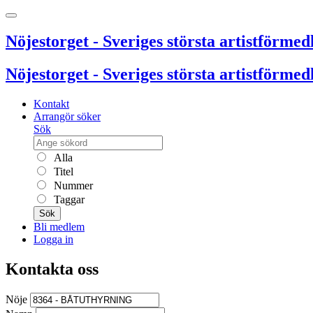
Nöjestorget - Sveriges största artistförmedl
Nöjestorget - Sveriges största artistförmedl
Kontakt
Arrangör söker
Sök
Alla
Titel
Nummer
Taggar
Sök
Bli medlem
Logga in
Kontakta oss
Nöje