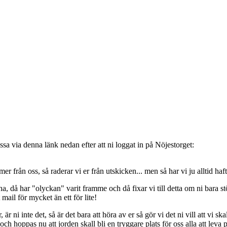
sa via denna länk nedan efter att ni loggat in på Nöjestorget:
oss, så raderar vi er från utskicken... men så har vi ju alltid haft de
, då har "olyckan" varit framme och då fixar vi till detta om ni bara stöt
t mail för mycket än ett för lite!
ni inte det, så är det bara att höra av er så gör vi det ni vill att vi ska
 hoppas nu att jorden skall bli en tryggare plats för oss alla att leva 