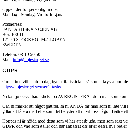
Öppettider för personligt möte:
Måndag - Söndag: Vid förfrågan.
Postadress:
FANTASTISKA NÖJEN AB
Box 100 11
121 26 STOCKHOLM-GLOBEN
SWEDEN
Telefon: 08-19 50 50
Mail:
info@nojestorget.se
GDPR
Om ni inte vill ha dom dagliga mail-utskicken så kan ni kryssa bort des
https://nojestorget.se/user#_tasks
Ni kan ju också bara klicka på AVREGISTERA i dom mail som kommer från 
OM ni märker att något gått fel, så ni ÄNDÅ får mail som ni inte vill ha
gillar att få era mail eftersom det betyder att ni vill oss något. Bättre et
Hoppas ni är nöjda med detta som vi har att erbjuda, men som sagt var, är 
GDPR och vad som gäller och har anpassat oss efter dessa nya regler och