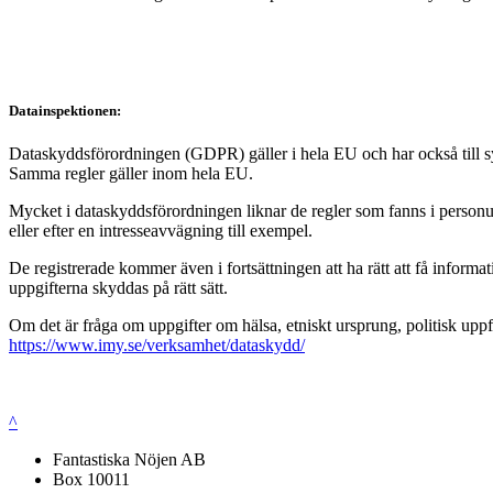
Datainspektionen:
Dataskyddsförordningen (GDPR) gäller i hela EU och har också till syft
Samma regler gäller inom hela EU.
Mycket i dataskyddsförordningen liknar de regler som fanns i personup
eller efter en intresseavvägning till exempel.
De registrerade kommer även i fortsättningen att ha rätt att få infor
uppgifterna skyddas på rätt sätt.
Om det är fråga om uppgifter om hälsa, etniskt ursprung, politisk uppf
https://www.imy.se/verksamhet/dataskydd/
^
Fantastiska Nöjen AB
Box 10011