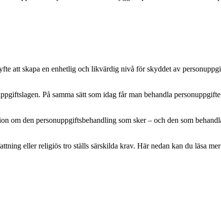
e att skapa en enhetlig och likvärdig nivå för skyddet av personuppgifte
pgiftslagen. På samma sätt som idag får man behandla personuppgifter m
mation om den personuppgiftsbehandling som sker – och den som behandlar 
attning eller religiös tro ställs särskilda krav. Här nedan kan du läsa 