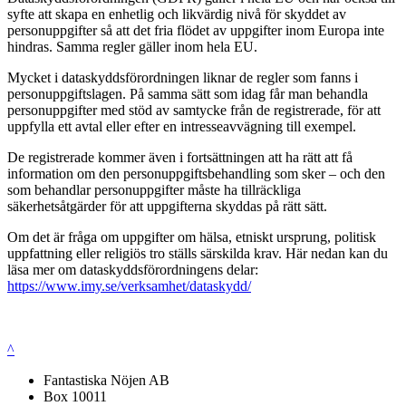
syfte att skapa en enhetlig och likvärdig nivå för skyddet av
personuppgifter så att det fria flödet av uppgifter inom Europa inte
hindras. Samma regler gäller inom hela EU.
Mycket i dataskyddsförordningen liknar de regler som fanns i
personuppgiftslagen. På samma sätt som idag får man behandla
personuppgifter med stöd av samtycke från de registrerade, för att
uppfylla ett avtal eller efter en intresseavvägning till exempel.
De registrerade kommer även i fortsättningen att ha rätt att få
information om den personuppgiftsbehandling som sker – och den
som behandlar personuppgifter måste ha tillräckliga
säkerhetsåtgärder för att uppgifterna skyddas på rätt sätt.
Om det är fråga om uppgifter om hälsa, etniskt ursprung, politisk
uppfattning eller religiös tro ställs särskilda krav. Här nedan kan du
läsa mer om dataskyddsförordningens delar:
https://www.imy.se/verksamhet/dataskydd/
^
Fantastiska Nöjen AB
Box 10011