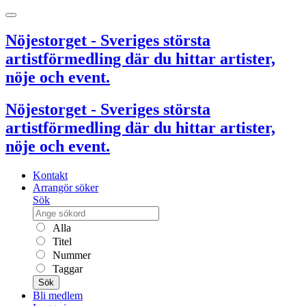
Nöjestorget - Sveriges största
artistförmedling där du hittar artister,
nöje och event.
Nöjestorget - Sveriges största
artistförmedling där du hittar artister,
nöje och event.
Kontakt
Arrangör söker
Sök
Alla
Titel
Nummer
Taggar
Sök
Bli medlem