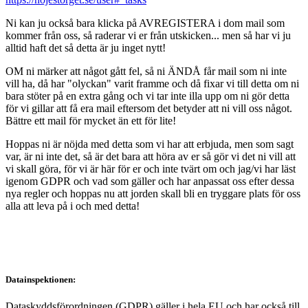
Ni kan ju också bara klicka på AVREGISTERA i dom mail som
kommer från oss, så raderar vi er från utskicken... men så har vi ju
alltid haft det så detta är ju inget nytt!
OM ni märker att något gått fel, så ni ÄNDÅ får mail som ni inte
vill ha, då har "olyckan" varit framme och då fixar vi till detta om ni
bara stöter på en extra gång och vi tar inte illa upp om ni gör detta
för vi gillar att få era mail eftersom det betyder att ni vill oss något.
Bättre ett mail för mycket än ett för lite!
Hoppas ni är nöjda med detta som vi har att erbjuda, men som sagt
var, är ni inte det, så är det bara att höra av er så gör vi det ni vill att
vi skall göra, för vi är här för er och inte tvärt om och jag/vi har läst
igenom GDPR och vad som gäller och har anpassat oss efter dessa
nya regler och hoppas nu att jorden skall bli en tryggare plats för oss
alla att leva på i och med detta!
Datainspektionen:
Dataskyddsförordningen (GDPR) gäller i hela EU och har också till