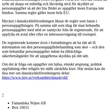
syfte att skapa en enhetlig och likvärdig nivå för skyddet av
personuppgifter så att det fria flödet av uppgifter inom Europa inte
hindras. Samma regler gäller inom hela EU.
Mycket i dataskyddsförordningen liknar de regler som fanns i
personuppgiftslagen. På samma sätt som idag får man behandla
personuppgifter med stöd av samtycke från de registrerade, för att
uppfylla ett avtal eller efter en intresseavvägning till exempel.
De registrerade kommer även i fortsättningen att ha rätt att få
information om den personuppgiftsbehandling som sker – och den
som behandlar personuppgifter måste ha tillräckliga
säkerhetsåtgärder för att uppgifterna skyddas på rätt sätt.
Om det är fråga om uppgifter om hälsa, etniskt ursprung, politisk
uppfattning eller religiös tro ställs särskilda krav. Här nedan kan du
läsa mer om dataskyddsförordningens delar:
https://www.imy.se/verksamhet/dataskydd/
^
Fantastiska Nöjen AB
Box 10011