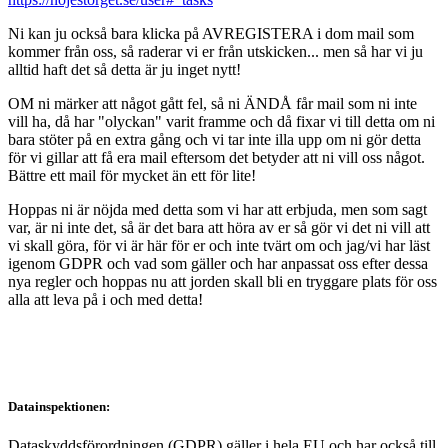
Ni kan ju också bara klicka på AVREGISTERA i dom mail som
kommer från oss, så raderar vi er från utskicken... men så har vi ju
alltid haft det så detta är ju inget nytt!
OM ni märker att något gått fel, så ni ÄNDÅ får mail som ni inte
vill ha, då har "olyckan" varit framme och då fixar vi till detta om ni
bara stöter på en extra gång och vi tar inte illa upp om ni gör detta
för vi gillar att få era mail eftersom det betyder att ni vill oss något.
Bättre ett mail för mycket än ett för lite!
Hoppas ni är nöjda med detta som vi har att erbjuda, men som sagt
var, är ni inte det, så är det bara att höra av er så gör vi det ni vill att
vi skall göra, för vi är här för er och inte tvärt om och jag/vi har läst
igenom GDPR och vad som gäller och har anpassat oss efter dessa
nya regler och hoppas nu att jorden skall bli en tryggare plats för oss
alla att leva på i och med detta!
Datainspektionen:
Dataskyddsförordningen (GDPR) gäller i hela EU och har också till