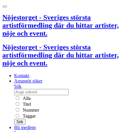
Nöjestorget - Sveriges största
artistförmedling där du hittar artister,
nöje och event.
Nöjestorget - Sveriges största
artistförmedling där du hittar artister,
nöje och event.
Kontakt
Arrangör söker
Sök
Alla
Titel
Nummer
Taggar
Sök
Bli medlem