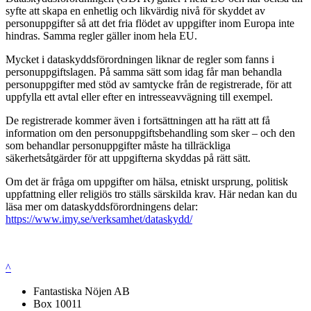
syfte att skapa en enhetlig och likvärdig nivå för skyddet av
personuppgifter så att det fria flödet av uppgifter inom Europa inte
hindras. Samma regler gäller inom hela EU.
Mycket i dataskyddsförordningen liknar de regler som fanns i
personuppgiftslagen. På samma sätt som idag får man behandla
personuppgifter med stöd av samtycke från de registrerade, för att
uppfylla ett avtal eller efter en intresseavvägning till exempel.
De registrerade kommer även i fortsättningen att ha rätt att få
information om den personuppgiftsbehandling som sker – och den
som behandlar personuppgifter måste ha tillräckliga
säkerhetsåtgärder för att uppgifterna skyddas på rätt sätt.
Om det är fråga om uppgifter om hälsa, etniskt ursprung, politisk
uppfattning eller religiös tro ställs särskilda krav. Här nedan kan du
läsa mer om dataskyddsförordningens delar:
https://www.imy.se/verksamhet/dataskydd/
^
Fantastiska Nöjen AB
Box 10011