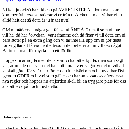
Ni kan ju också bara klicka på AVREGISTERA i dom mail som
kommer från oss, så raderar vi er från utskicken... men så har vi ju
alltid haft det så detta är ju inget nytt!
OM ni märker att något gått fel, så ni ÄNDÅ får mail som ni inte
vill ha, då har "olyckan" varit framme och då fixar vi till detta om ni
bara stöter på en extra gång och vi tar inte illa upp om ni gör detta
för vi gillar att få era mail eftersom det betyder att ni vill oss något.
Bättre ett mail för mycket än ett för lite!
Hoppas ni är nöjda med detta som vi har att erbjuda, men som sagt
var, är ni inte det, så är det bara att höra av er så gör vi det ni vill att
vi skall göra, för vi är här för er och inte tvärt om och jag/vi har läst
igenom GDPR och vad som gäller och har anpassat oss efter dessa
nya regler och hoppas nu att jorden skall bli en tryggare plats för oss
alla att leva på i och med detta!
Datainspektionen:
Dataskyddsförordningen (GDPR) gäller i hela EU och har också till