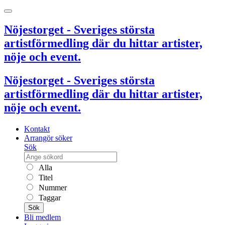
Nöjestorget - Sveriges största
artistförmedling där du hittar artister,
nöje och event.
Nöjestorget - Sveriges största
artistförmedling där du hittar artister,
nöje och event.
Kontakt
Arrangör söker
Sök
Alla
Titel
Nummer
Taggar
Sök
Bli medlem