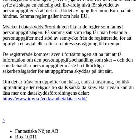
syfte att skapa en enhetlig och likvärdig nivå för skyddet av
personuppgifter så att det fria flödet av uppgifter inom Europa inte
hindras. Samma regler gäller inom hela EU.
Mycket i dataskyddsförordningen liknar de regler som fanns i
personuppgiftslagen. På samma sätt som idag får man behandla
personuppgifter med stöd av samtycke från de registrerade, för att
uppfylla ett avtal eller efter en intresseavvägning till exempel.
De registrerade kommer även i fortsättningen att ha rätt att få
information om den personuppgiftsbehandling som sker – och den
som behandlar personuppgifter måste ha tillräckliga
säkerhetsåtgärder för att uppgifterna skyddas på rätt sätt.
Om det är fråga om uppgifter om hälsa, etniskt ursprung, politisk
uppfattning eller religiös tro ställs särskilda krav. Här nedan kan du
läsa mer om dataskyddsförordningens delar:
https://www.imy.se/verksamhet/dataskydd/
^
Fantastiska Nöjen AB
Box 10011