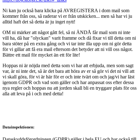
Ni kan ju också bara klicka på AVREGISTERA i dom mail som
kommer från oss, så raderar vi er från utskicken... men så har vi ju
alltid haft det så detta är ju inget nytt!
OM ni märker att något gått fel, så ni ÄNDÅ får mail som ni inte
vill ha, då har "olyckan" varit framme och då fixar vi till detta om ni
bara stöter på en extra gång och vi tar inte illa upp om ni gör detta
för vi gillar att få era mail eftersom det betyder att ni vill oss något.
Bättre ett mail för mycket än ett för lite!
Hoppas ni är nöjda med detta som vi har att erbjuda, men som sagt
var, är ni inte det, så är det bara att höra av er så gör vi det ni vill att
vi skall göra, för vi är här för er och inte tvärt om och jag/vi har läst
igenom GDPR och vad som gäller och har anpassat oss efter dessa
nya regler och hoppas nu att jorden skall bli en tryggare plats för oss
alla att leva på i och med detta!
Datainspektionen:
Dataskyddsförordningen (GDPR) gäller i hela EU och har också till