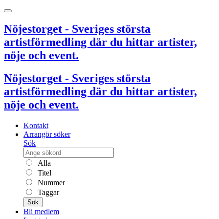
Nöjestorget - Sveriges största
artistförmedling där du hittar artister,
nöje och event.
Nöjestorget - Sveriges största
artistförmedling där du hittar artister,
nöje och event.
Kontakt
Arrangör söker
Sök
Alla
Titel
Nummer
Taggar
Sök
Bli medlem