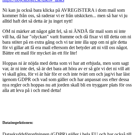
Ni kan ju också bara klicka på AVREGISTERA i dom mail som
kommer från oss, så raderar vi er från utskicken... men så har vi ju
alltid haft det så detta är ju inget nytt!
OM ni märker att något gått fel, så ni ÄNDÅ får mail som ni inte
vill ha, då har "olyckan" varit framme och då fixar vi till detta om ni
bara stöter på en extra gång och vi tar inte illa upp om ni gör detta
för vi gillar att få era mail eftersom det betyder att ni vill oss något.
Bättre ett mail för mycket än ett för lite!
Hoppas ni är nöjda med detta som vi har att erbjuda, men som sagt
var, är ni inte det, så är det bara att höra av er så gör vi det ni vill att
vi skall göra, för vi är här för er och inte tvärt om och jag/vi har läst
igenom GDPR och vad som gäller och har anpassat oss efter dessa
nya regler och hoppas nu att jorden skall bli en tryggare plats för oss
alla att leva på i och med detta!
Datainspektionen:
Dataskyddsförordningen (GDPR) gäller i hela EU och har också till