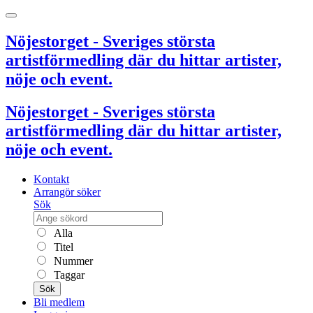
Nöjestorget - Sveriges största
artistförmedling där du hittar artister,
nöje och event.
Nöjestorget - Sveriges största
artistförmedling där du hittar artister,
nöje och event.
Kontakt
Arrangör söker
Sök
Alla
Titel
Nummer
Taggar
Sök
Bli medlem