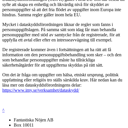
syfte att skapa en enhetlig och likvärdig nivå för skyddet av
personuppgifter så att det fria flödet av uppgifter inom Europa inte
hindras. Samma regler gäller inom hela EU.
Mycket i dataskyddsförordningen liknar de regler som fanns i
personuppgiftslagen. På samma sätt som idag får man behandla
personuppgifter med stöd av samtycke från de registrerade, för att
uppfylla ett avtal eller efter en intresseavvägning till exempel.
De registrerade kommer även i fortsättningen att ha rätt att få
information om den personuppgiftsbehandling som sker – och den
som behandlar personuppgifter måste ha tillräckliga
säkerhetsåtgärder för att uppgifterna skyddas på rätt sätt.
Om det är fråga om uppgifter om hälsa, etniskt ursprung, politisk
uppfattning eller religiös tro ställs särskilda krav. Här nedan kan du
läsa mer om dataskyddsförordningens delar:
https://www.imy.se/verksamhet/dataskydd/
^
Fantastiska Nöjen AB
Box 10011