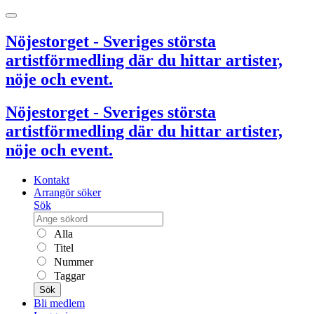
Nöjestorget - Sveriges största
artistförmedling där du hittar artister,
nöje och event.
Nöjestorget - Sveriges största
artistförmedling där du hittar artister,
nöje och event.
Kontakt
Arrangör söker
Sök
Alla
Titel
Nummer
Taggar
Sök
Bli medlem