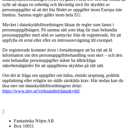
syfte att skapa en enhetlig och likvärdig nivå för skyddet av
personuppgifter så att det fria flödet av uppgifter inom Europa inte
hindras. Samma regler gäller inom hela EU.
Mycket i dataskyddsförordningen liknar de regler som fanns i
personuppgiftslagen. På samma sätt som idag får man behandla
personuppgifter med stöd av samtycke från de registrerade, för att
uppfylla ett avtal eller efter en intresseavvägning till exempel.
De registrerade kommer även i fortsättningen att ha rätt att få
information om den personuppgiftsbehandling som sker – och den
som behandlar personuppgifter måste ha tillräckliga
säkerhetsåtgärder för att uppgifterna skyddas på rätt sätt.
Om det är fråga om uppgifter om hälsa, etniskt ursprung, politisk
uppfattning eller religiös tro ställs särskilda krav. Här nedan kan du
läsa mer om dataskyddsförordningens delar:
https://www.imy.se/verksamhet/dataskydd/
^
Fantastiska Nöjen AB
Box 10011