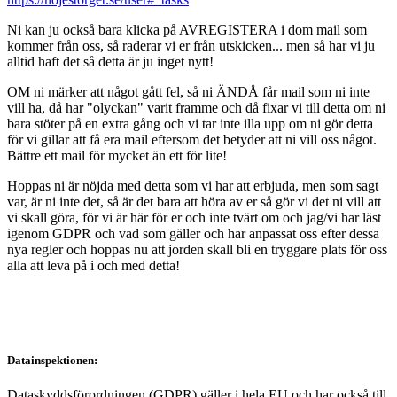
Ni kan ju också bara klicka på AVREGISTERA i dom mail som
kommer från oss, så raderar vi er från utskicken... men så har vi ju
alltid haft det så detta är ju inget nytt!
OM ni märker att något gått fel, så ni ÄNDÅ får mail som ni inte
vill ha, då har "olyckan" varit framme och då fixar vi till detta om ni
bara stöter på en extra gång och vi tar inte illa upp om ni gör detta
för vi gillar att få era mail eftersom det betyder att ni vill oss något.
Bättre ett mail för mycket än ett för lite!
Hoppas ni är nöjda med detta som vi har att erbjuda, men som sagt
var, är ni inte det, så är det bara att höra av er så gör vi det ni vill att
vi skall göra, för vi är här för er och inte tvärt om och jag/vi har läst
igenom GDPR och vad som gäller och har anpassat oss efter dessa
nya regler och hoppas nu att jorden skall bli en tryggare plats för oss
alla att leva på i och med detta!
Datainspektionen:
Dataskyddsförordningen (GDPR) gäller i hela EU och har också till