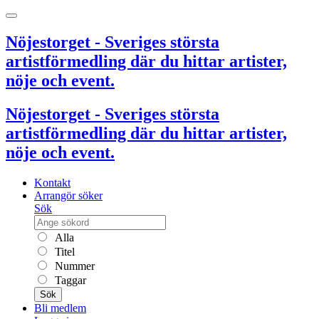
Nöjestorget - Sveriges största
artistförmedling där du hittar artister,
nöje och event.
Nöjestorget - Sveriges största
artistförmedling där du hittar artister,
nöje och event.
Kontakt
Arrangör söker
Sök
Alla
Titel
Nummer
Taggar
Sök
Bli medlem