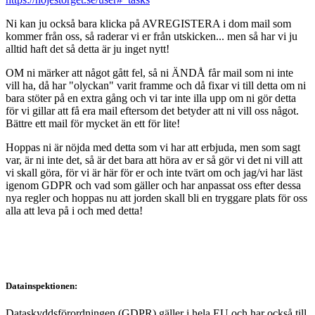
Ni kan ju också bara klicka på AVREGISTERA i dom mail som
kommer från oss, så raderar vi er från utskicken... men så har vi ju
alltid haft det så detta är ju inget nytt!
OM ni märker att något gått fel, så ni ÄNDÅ får mail som ni inte
vill ha, då har "olyckan" varit framme och då fixar vi till detta om ni
bara stöter på en extra gång och vi tar inte illa upp om ni gör detta
för vi gillar att få era mail eftersom det betyder att ni vill oss något.
Bättre ett mail för mycket än ett för lite!
Hoppas ni är nöjda med detta som vi har att erbjuda, men som sagt
var, är ni inte det, så är det bara att höra av er så gör vi det ni vill att
vi skall göra, för vi är här för er och inte tvärt om och jag/vi har läst
igenom GDPR och vad som gäller och har anpassat oss efter dessa
nya regler och hoppas nu att jorden skall bli en tryggare plats för oss
alla att leva på i och med detta!
Datainspektionen:
Dataskyddsförordningen (GDPR) gäller i hela EU och har också till