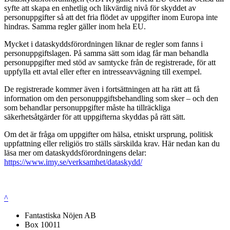
syfte att skapa en enhetlig och likvärdig nivå för skyddet av
personuppgifter så att det fria flödet av uppgifter inom Europa inte
hindras. Samma regler gäller inom hela EU.
Mycket i dataskyddsförordningen liknar de regler som fanns i
personuppgiftslagen. På samma sätt som idag får man behandla
personuppgifter med stöd av samtycke från de registrerade, för att
uppfylla ett avtal eller efter en intresseavvägning till exempel.
De registrerade kommer även i fortsättningen att ha rätt att få
information om den personuppgiftsbehandling som sker – och den
som behandlar personuppgifter måste ha tillräckliga
säkerhetsåtgärder för att uppgifterna skyddas på rätt sätt.
Om det är fråga om uppgifter om hälsa, etniskt ursprung, politisk
uppfattning eller religiös tro ställs särskilda krav. Här nedan kan du
läsa mer om dataskyddsförordningens delar:
https://www.imy.se/verksamhet/dataskydd/
^
Fantastiska Nöjen AB
Box 10011