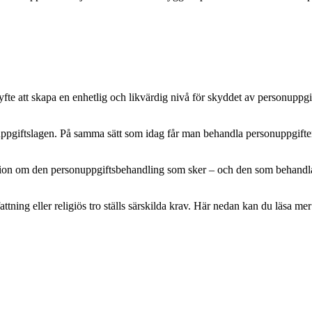
e att skapa en enhetlig och likvärdig nivå för skyddet av personuppgifte
pgiftslagen. På samma sätt som idag får man behandla personuppgifter m
mation om den personuppgiftsbehandling som sker – och den som behandlar 
attning eller religiös tro ställs särskilda krav. Här nedan kan du läsa 