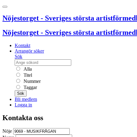
Nöjestorget - Sveriges största artistförmedl
Nöjestorget - Sveriges största artistförmedl
Kontakt
Arrangör söker
Sök
Alla
Titel
Nummer
Taggar
Sök
Bli medlem
Logga in
Kontakta oss
Nöje