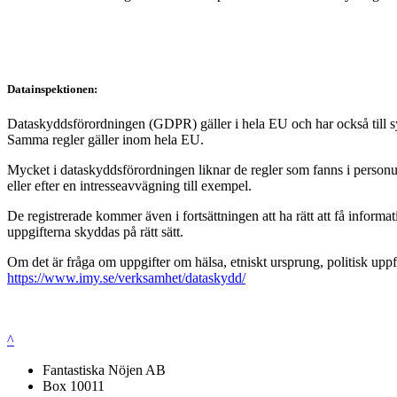
Datainspektionen:
Dataskyddsförordningen (GDPR) gäller i hela EU och har också till syft
Samma regler gäller inom hela EU.
Mycket i dataskyddsförordningen liknar de regler som fanns i personup
eller efter en intresseavvägning till exempel.
De registrerade kommer även i fortsättningen att ha rätt att få infor
uppgifterna skyddas på rätt sätt.
Om det är fråga om uppgifter om hälsa, etniskt ursprung, politisk uppf
https://www.imy.se/verksamhet/dataskydd/
^
Fantastiska Nöjen AB
Box 10011