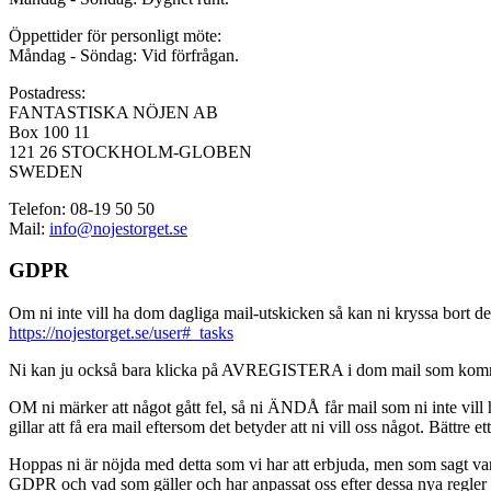
Öppettider för personligt möte:
Måndag - Söndag: Vid förfrågan.
Postadress:
FANTASTISKA NÖJEN AB
Box 100 11
121 26 STOCKHOLM-GLOBEN
SWEDEN
Telefon: 08-19 50 50
Mail:
info@nojestorget.se
GDPR
Om ni inte vill ha dom dagliga mail-utskicken så kan ni kryssa bort des
https://nojestorget.se/user#_tasks
Ni kan ju också bara klicka på AVREGISTERA i dom mail som kommer från 
OM ni märker att något gått fel, så ni ÄNDÅ får mail som ni inte vill ha
gillar att få era mail eftersom det betyder att ni vill oss något. Bättre et
Hoppas ni är nöjda med detta som vi har att erbjuda, men som sagt var, är 
GDPR och vad som gäller och har anpassat oss efter dessa nya regler och