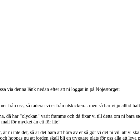
sa via denna länk nedan efter att ni loggat in på Nöjestorget:
oss, så raderar vi er från utskicken... men så har vi ju alltid haft de
, då har "olyckan" varit framme och då fixar vi till detta om ni bara stöt
t mail för mycket än ett för lite!
ni inte det, så är det bara att höra av er så gör vi det ni vill att vi ska
 hoppas nu att jorden skall bli en tryggare plats för oss alla att leva 