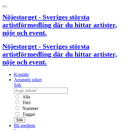
Nöjestorget - Sveriges största
artistförmedling där du hittar artister,
nöje och event.
Nöjestorget - Sveriges största
artistförmedling där du hittar artister,
nöje och event.
Kontakt
Arrangör söker
Sök
Alla
Titel
Nummer
Taggar
Sök
Bli medlem