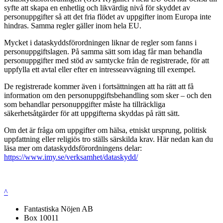
syfte att skapa en enhetlig och likvärdig nivå för skyddet av
personuppgifter så att det fria flödet av uppgifter inom Europa inte
hindras. Samma regler gäller inom hela EU.
Mycket i dataskyddsförordningen liknar de regler som fanns i
personuppgiftslagen. På samma sätt som idag får man behandla
personuppgifter med stöd av samtycke från de registrerade, för att
uppfylla ett avtal eller efter en intresseavvägning till exempel.
De registrerade kommer även i fortsättningen att ha rätt att få
information om den personuppgiftsbehandling som sker – och den
som behandlar personuppgifter måste ha tillräckliga
säkerhetsåtgärder för att uppgifterna skyddas på rätt sätt.
Om det är fråga om uppgifter om hälsa, etniskt ursprung, politisk
uppfattning eller religiös tro ställs särskilda krav. Här nedan kan du
läsa mer om dataskyddsförordningens delar:
https://www.imy.se/verksamhet/dataskydd/
^
Fantastiska Nöjen AB
Box 10011