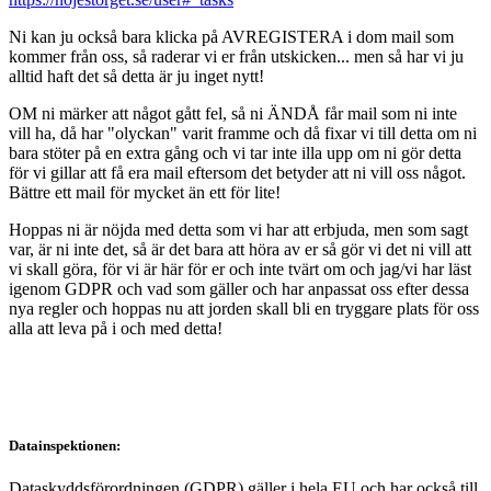
Ni kan ju också bara klicka på AVREGISTERA i dom mail som
kommer från oss, så raderar vi er från utskicken... men så har vi ju
alltid haft det så detta är ju inget nytt!
OM ni märker att något gått fel, så ni ÄNDÅ får mail som ni inte
vill ha, då har "olyckan" varit framme och då fixar vi till detta om ni
bara stöter på en extra gång och vi tar inte illa upp om ni gör detta
för vi gillar att få era mail eftersom det betyder att ni vill oss något.
Bättre ett mail för mycket än ett för lite!
Hoppas ni är nöjda med detta som vi har att erbjuda, men som sagt
var, är ni inte det, så är det bara att höra av er så gör vi det ni vill att
vi skall göra, för vi är här för er och inte tvärt om och jag/vi har läst
igenom GDPR och vad som gäller och har anpassat oss efter dessa
nya regler och hoppas nu att jorden skall bli en tryggare plats för oss
alla att leva på i och med detta!
Datainspektionen:
Dataskyddsförordningen (GDPR) gäller i hela EU och har också till