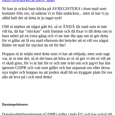
Ni kan ju också bara klicka på AVREGISTERA i dom mail som
kommer från oss, så raderar vi er från utskicken... men så har vi ju
alltid haft det så detta är ju inget nytt!
OM ni märker att något gått fel, så ni ÄNDÅ får mail som ni inte
vill ha, då har "olyckan" varit framme och då fixar vi till detta om ni
bara stöter på en extra gång och vi tar inte illa upp om ni gör detta
för vi gillar att få era mail eftersom det betyder att ni vill oss något.
Bättre ett mail för mycket än ett för lite!
Hoppas ni är nöjda med detta som vi har att erbjuda, men som sagt
var, är ni inte det, så är det bara att höra av er så gör vi det ni vill att
vi skall göra, för vi är här för er och inte tvärt om och jag/vi har läst
igenom GDPR och vad som gäller och har anpassat oss efter dessa
nya regler och hoppas nu att jorden skall bli en tryggare plats för oss
alla att leva på i och med detta!
Datainspektionen:
Dataskyddsförordningen (GDPR) gäller i hela EU och har också till