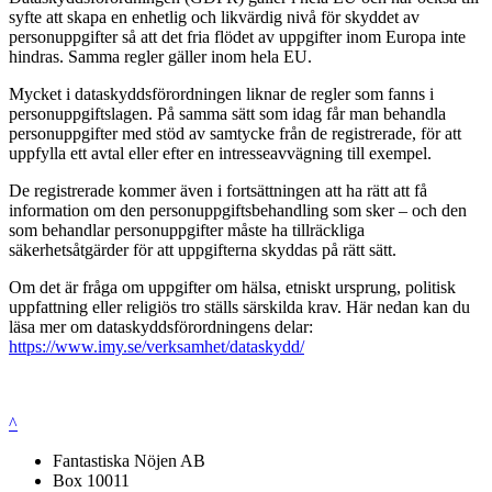
syfte att skapa en enhetlig och likvärdig nivå för skyddet av
personuppgifter så att det fria flödet av uppgifter inom Europa inte
hindras. Samma regler gäller inom hela EU.
Mycket i dataskyddsförordningen liknar de regler som fanns i
personuppgiftslagen. På samma sätt som idag får man behandla
personuppgifter med stöd av samtycke från de registrerade, för att
uppfylla ett avtal eller efter en intresseavvägning till exempel.
De registrerade kommer även i fortsättningen att ha rätt att få
information om den personuppgiftsbehandling som sker – och den
som behandlar personuppgifter måste ha tillräckliga
säkerhetsåtgärder för att uppgifterna skyddas på rätt sätt.
Om det är fråga om uppgifter om hälsa, etniskt ursprung, politisk
uppfattning eller religiös tro ställs särskilda krav. Här nedan kan du
läsa mer om dataskyddsförordningens delar:
https://www.imy.se/verksamhet/dataskydd/
^
Fantastiska Nöjen AB
Box 10011