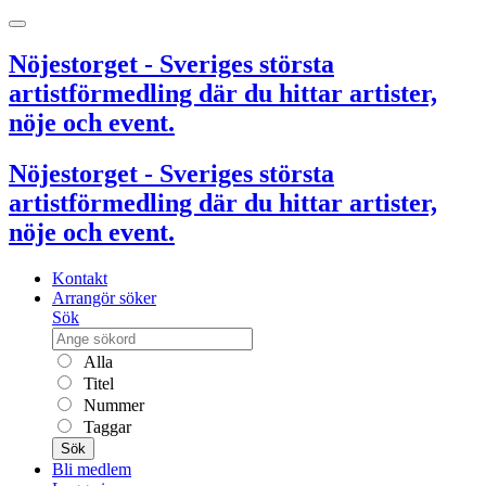
Nöjestorget - Sveriges största
artistförmedling där du hittar artister,
nöje och event.
Nöjestorget - Sveriges största
artistförmedling där du hittar artister,
nöje och event.
Kontakt
Arrangör söker
Sök
Alla
Titel
Nummer
Taggar
Sök
Bli medlem