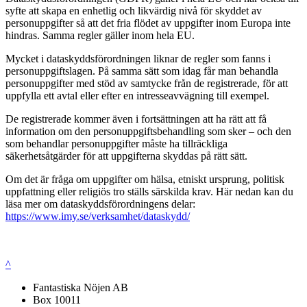
syfte att skapa en enhetlig och likvärdig nivå för skyddet av
personuppgifter så att det fria flödet av uppgifter inom Europa inte
hindras. Samma regler gäller inom hela EU.
Mycket i dataskyddsförordningen liknar de regler som fanns i
personuppgiftslagen. På samma sätt som idag får man behandla
personuppgifter med stöd av samtycke från de registrerade, för att
uppfylla ett avtal eller efter en intresseavvägning till exempel.
De registrerade kommer även i fortsättningen att ha rätt att få
information om den personuppgiftsbehandling som sker – och den
som behandlar personuppgifter måste ha tillräckliga
säkerhetsåtgärder för att uppgifterna skyddas på rätt sätt.
Om det är fråga om uppgifter om hälsa, etniskt ursprung, politisk
uppfattning eller religiös tro ställs särskilda krav. Här nedan kan du
läsa mer om dataskyddsförordningens delar:
https://www.imy.se/verksamhet/dataskydd/
^
Fantastiska Nöjen AB
Box 10011