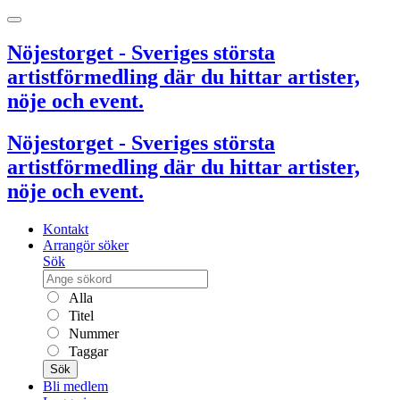
Nöjestorget - Sveriges största
artistförmedling där du hittar artister,
nöje och event.
Nöjestorget - Sveriges största
artistförmedling där du hittar artister,
nöje och event.
Kontakt
Arrangör söker
Sök
Alla
Titel
Nummer
Taggar
Sök
Bli medlem