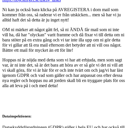
Ni kan ju också bara klicka på AVREGISTERA i dom mail som
kommer från oss, så raderar vi er från utskicken... men så har vi ju
alltid haft det så detta är ju inget nytt!
OM ni märker att något gått fel, så ni ÄNDÅ får mail som ni inte
vill ha, då har "olyckan" varit framme och då fixar vi till detta om ni
bara stöter på en extra gång och vi tar inte illa upp om ni gör detta
för vi gillar att få era mail eftersom det betyder att ni vill oss något.
Bättre ett mail för mycket än ett för lite!
Hoppas ni är nöjda med detta som vi har att erbjuda, men som sagt
var, är ni inte det, så är det bara att höra av er så gör vi det ni vill att
vi skall göra, för vi är här för er och inte tvärt om och jag/vi har läst
igenom GDPR och vad som gäller och har anpassat oss efter dessa
nya regler och hoppas nu att jorden skall bli en tryggare plats för oss
alla att leva på i och med detta!
Datainspektionen:
Dataskyddsförordningen (GDPR) gäller i hela EU och har också till