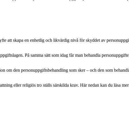
e att skapa en enhetlig och likvärdig nivå för skyddet av personuppgifte
pgiftslagen. På samma sätt som idag får man behandla personuppgifter m
mation om den personuppgiftsbehandling som sker – och den som behandlar 
attning eller religiös tro ställs särskilda krav. Här nedan kan du läsa 