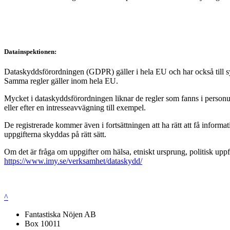
Datainspektionen:
Dataskyddsförordningen (GDPR) gäller i hela EU och har också till syft
Samma regler gäller inom hela EU.
Mycket i dataskyddsförordningen liknar de regler som fanns i personup
eller efter en intresseavvägning till exempel.
De registrerade kommer även i fortsättningen att ha rätt att få infor
uppgifterna skyddas på rätt sätt.
Om det är fråga om uppgifter om hälsa, etniskt ursprung, politisk uppf
https://www.imy.se/verksamhet/dataskydd/
^
Fantastiska Nöjen AB
Box 10011