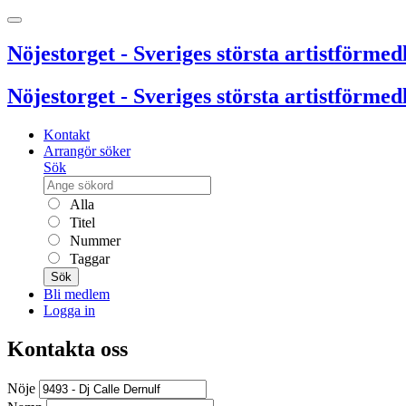
Nöjestorget - Sveriges största artistförmedl
Nöjestorget - Sveriges största artistförmedl
Kontakt
Arrangör söker
Sök
Alla
Titel
Nummer
Taggar
Sök
Bli medlem
Logga in
Kontakta oss
Nöje