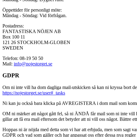
Öppettider för personligt möte:
Måndag - Söndag: Vid förfrågan.
Postadress:
FANTASTISKA NÖJEN AB
Box 100 11
121 26 STOCKHOLM-GLOBEN
SWEDEN
Telefon: 08-19 50 50
Mail:
info@nojestorget.se
GDPR
Om ni inte vill ha dom dagliga mail-utskicken så kan ni kryssa bort des
https://nojestorget.se/user#_tasks
Ni kan ju också bara klicka på AVREGISTERA i dom mail som kommer från 
OM ni märker att något gått fel, så ni ÄNDÅ får mail som ni inte vill ha
gillar att få era mail eftersom det betyder att ni vill oss något. Bättre et
Hoppas ni är nöjda med detta som vi har att erbjuda, men som sagt var, är 
GDPR och vad som gäller och har anpassat oss efter dessa nya regler och