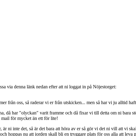
sa via denna länk nedan efter att ni loggat in på Nöjestorget:
oss, så raderar vi er från utskicken... men så har vi ju alltid haft de
, då har "olyckan" varit framme och då fixar vi till detta om ni bara stöt
t mail för mycket än ett för lite!
ni inte det, så är det bara att höra av er så gör vi det ni vill att vi ska
 hoppas nu att jorden skall bli en tryggare plats för oss alla att leva 