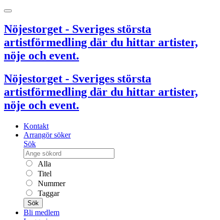
Nöjestorget - Sveriges största
artistförmedling där du hittar artister,
nöje och event.
Nöjestorget - Sveriges största
artistförmedling där du hittar artister,
nöje och event.
Kontakt
Arrangör söker
Sök
Alla
Titel
Nummer
Taggar
Sök
Bli medlem