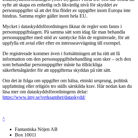
syfte att skapa en enhetlig och likvärdig nivå för skyddet av
personuppgifter så att det fria flödet av uppgifter inom Europa inte
hindras. Samma regler gäller inom hela EU.
Mycket i dataskyddsförordningen liknar de regler som fanns i
personuppgiftslagen. På samma sätt som idag får man behandla
personuppgifter med stöd av samtycke från de registrerade, för att
uppfylla ett avtal eller efter en intresseavvägning till exempel.
De registrerade kommer även i fortsättningen att ha rätt att få
information om den personuppgiftsbehandling som sker – och den
som behandlar personuppgifter måste ha tillräckliga
säkerhetsåtgärder för att uppgifterna skyddas på rätt sätt.
Om det är fråga om uppgifter om hälsa, etniskt ursprung, politisk
uppfattning eller religiös tro ställs särskilda krav. Här nedan kan du
läsa mer om dataskyddsförordningens delar:
https://www.imy.se/verksamhet/dataskydd/
^
Fantastiska Nöjen AB
Box 10011