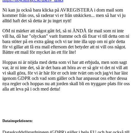
Ni kan ju också bara klicka på AVREGISTERA i dom mail som
kommer från oss, så raderar vi er från utskicken... men så har vi ju
alltid haft det så detta är ju inget nytt!
OM ni märker att något gått fel, så ni ÄNDÅ får mail som ni inte
vill ha, då har "olyckan" varit framme och då fixar vi till detta om ni
bara stöter på en extra gång och vi tar inte illa upp om ni gör detta
för vi gillar att få era mail eftersom det betyder att ni vill oss något.
Bättre ett mail för mycket än ett för lite!
Hoppas ni är nöjda med detta som vi har att erbjuda, men som sagt
var, är ni inte det, så är det bara att höra av er så gör vi det ni vill att
vi skall göra, för vi är här för er och inte tvärt om och jag/vi har läst
igenom GDPR och vad som gäller och har anpassat oss efter dessa
nya regler och hoppas nu att jorden skall bli en tryggare plats för oss
alla att leva på i och med detta!
Datainspektionen:
Dataskyddsförordningen (GDPR) gäller i hela EU och har också till