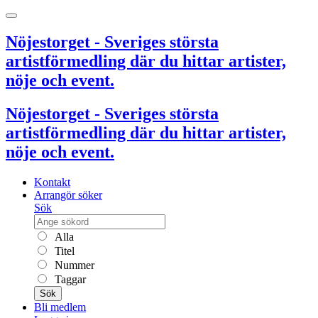
Nöjestorget - Sveriges största
artistförmedling där du hittar artister,
nöje och event.
Nöjestorget - Sveriges största
artistförmedling där du hittar artister,
nöje och event.
Kontakt
Arrangör söker
Sök
Alla
Titel
Nummer
Taggar
Sök
Bli medlem