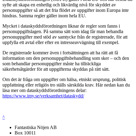
syfte att skapa en enhetlig och likvärdig nivå för skyddet av
personuppgifter så att det fria flödet av uppgifter inom Europa inte
hindras. Samma regler gäller inom hela EU.
Mycket i dataskyddsförordningen liknar de regler som fanns i
personuppgiftslagen. På samma sätt som idag får man behandla
personuppgifter med stöd av samtycke från de registrerade, för att
uppfylla ett avtal eller efter en intresseavvägning till exempel.
De registrerade kommer även i fortsättningen att ha rätt att få
information om den personuppgiftsbehandling som sker – och den
som behandlar personuppgifter måste ha tillräckliga
säkerhetsåtgärder för att uppgifterna skyddas på rätt sätt.
Om det är fråga om uppgifter om hälsa, etniskt ursprung, politisk
uppfattning eller religiös tro ställs särskilda krav. Här nedan kan du
läsa mer om dataskyddsförordningens delar:
https://www.imy.se/verksamhet/dataskydd/
^
Fantastiska Nöjen AB
Box 10011