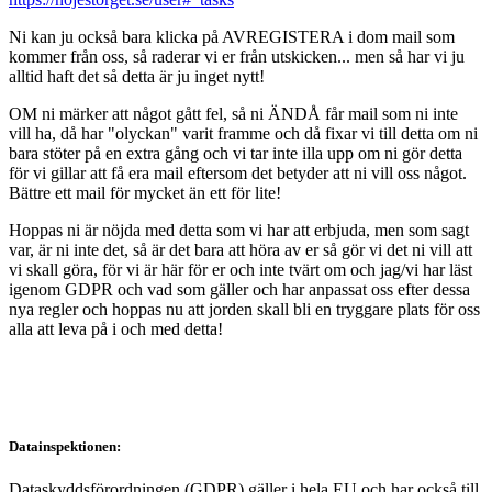
Ni kan ju också bara klicka på AVREGISTERA i dom mail som
kommer från oss, så raderar vi er från utskicken... men så har vi ju
alltid haft det så detta är ju inget nytt!
OM ni märker att något gått fel, så ni ÄNDÅ får mail som ni inte
vill ha, då har "olyckan" varit framme och då fixar vi till detta om ni
bara stöter på en extra gång och vi tar inte illa upp om ni gör detta
för vi gillar att få era mail eftersom det betyder att ni vill oss något.
Bättre ett mail för mycket än ett för lite!
Hoppas ni är nöjda med detta som vi har att erbjuda, men som sagt
var, är ni inte det, så är det bara att höra av er så gör vi det ni vill att
vi skall göra, för vi är här för er och inte tvärt om och jag/vi har läst
igenom GDPR och vad som gäller och har anpassat oss efter dessa
nya regler och hoppas nu att jorden skall bli en tryggare plats för oss
alla att leva på i och med detta!
Datainspektionen:
Dataskyddsförordningen (GDPR) gäller i hela EU och har också till