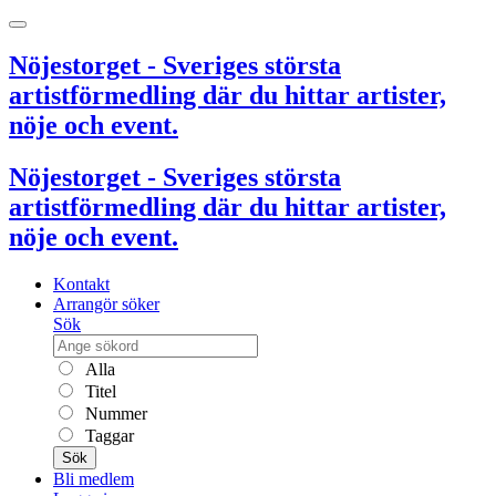
Nöjestorget - Sveriges största
artistförmedling där du hittar artister,
nöje och event.
Nöjestorget - Sveriges största
artistförmedling där du hittar artister,
nöje och event.
Kontakt
Arrangör söker
Sök
Alla
Titel
Nummer
Taggar
Sök
Bli medlem