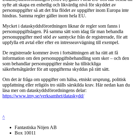
syfte att skapa en enhetlig och likvärdig nivå för skyddet av
personuppgifter så att det fria flödet av uppgifter inom Europa inte
hindras. Samma regler gäller inom hela EU.
Mycket i dataskyddsförordningen liknar de regler som fanns i
personuppgiftslagen. På samma sätt som idag får man behandla
personuppgifter med stöd av samtycke från de registrerade, för att
uppfylla ett avtal eller efter en intresseavvägning till exempel.
De registrerade kommer även i fortsättningen att ha rätt att få
information om den personuppgiftsbehandling som sker – och den
som behandlar personuppgifter måste ha tillräckliga
säkerhetsåtgärder för att uppgifterna skyddas på rätt sätt.
Om det är fråga om uppgifter om hälsa, etniskt ursprung, politisk
uppfattning eller religiös tro ställs särskilda krav. Här nedan kan du
läsa mer om dataskyddsförordningens delar:
https://www.imy.se/verksamhet/dataskydd/
^
Fantastiska Nöjen AB
Box 10011