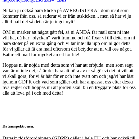
Ni kan ju också bara klicka på AVREGISTERA i dom mail som
kommer från oss, så raderar vi er från utskicken... men så har vi ju
alltid haft det så detta är ju inget nytt!
OM ni märker att något gått fel, så ni ÄNDÅ får mail som ni inte
vill ha, då har "olyckan" varit framme och då fixar vi till detta om ni
bara stöter på en extra gång och vi tar inte illa upp om ni gör detta
för vi gillar att få era mail eftersom det betyder att ni vill oss något.
Bättre ett mail för mycket än ett för lite!
Hoppas ni är nöjda med detta som vi har att erbjuda, men som sagt
var, är ni inte det, så är det bara att höra av er så gör vi det ni vill att
vi skall göra, för vi är här för er och inte tvärt om och jag/vi har läst
igenom GDPR och vad som gäller och har anpassat oss efter dessa
nya regler och hoppas nu att jorden skall bli en tryggare plats för oss
alla att leva på i och med detta!
Datainspektionen:
Dataskyddsförordningen (GDPR) gäller i hela EU och har också till