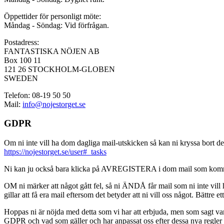
Öppettider för personligt möte:
Måndag - Söndag: Vid förfrågan.
Postadress:
FANTASTISKA NÖJEN AB
Box 100 11
121 26 STOCKHOLM-GLOBEN
SWEDEN
Telefon: 08-19 50 50
Mail:
info@nojestorget.se
GDPR
Om ni inte vill ha dom dagliga mail-utskicken så kan ni kryssa bort des
https://nojestorget.se/user#_tasks
Ni kan ju också bara klicka på AVREGISTERA i dom mail som kommer från 
OM ni märker att något gått fel, så ni ÄNDÅ får mail som ni inte vill ha
gillar att få era mail eftersom det betyder att ni vill oss något. Bättre et
Hoppas ni är nöjda med detta som vi har att erbjuda, men som sagt var, är 
GDPR och vad som gäller och har anpassat oss efter dessa nya regler och