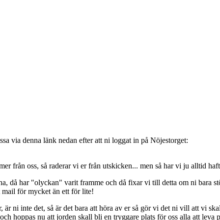
sa via denna länk nedan efter att ni loggat in på Nöjestorget:
oss, så raderar vi er från utskicken... men så har vi ju alltid haft de
, då har "olyckan" varit framme och då fixar vi till detta om ni bara stöt
t mail för mycket än ett för lite!
ni inte det, så är det bara att höra av er så gör vi det ni vill att vi ska
 hoppas nu att jorden skall bli en tryggare plats för oss alla att leva 