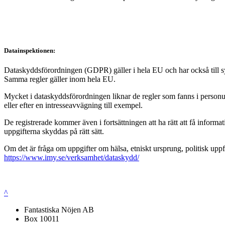
Datainspektionen:
Dataskyddsförordningen (GDPR) gäller i hela EU och har också till syft
Samma regler gäller inom hela EU.
Mycket i dataskyddsförordningen liknar de regler som fanns i personup
eller efter en intresseavvägning till exempel.
De registrerade kommer även i fortsättningen att ha rätt att få infor
uppgifterna skyddas på rätt sätt.
Om det är fråga om uppgifter om hälsa, etniskt ursprung, politisk uppf
https://www.imy.se/verksamhet/dataskydd/
^
Fantastiska Nöjen AB
Box 10011