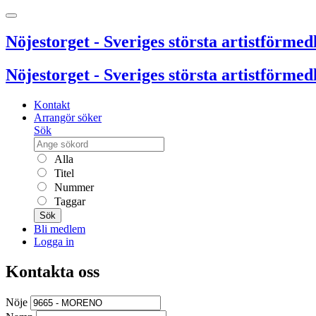
Nöjestorget - Sveriges största artistförmedl
Nöjestorget - Sveriges största artistförmedl
Kontakt
Arrangör söker
Sök
Alla
Titel
Nummer
Taggar
Sök
Bli medlem
Logga in
Kontakta oss
Nöje