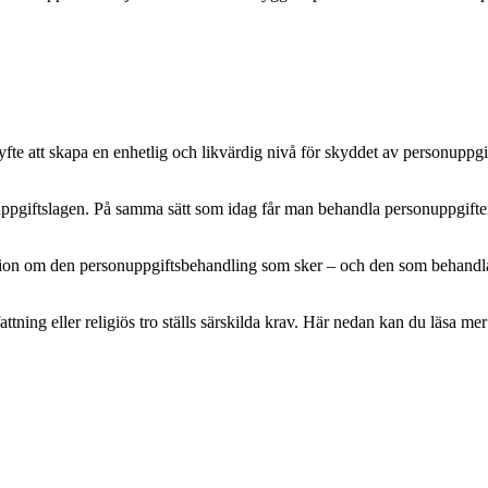
e att skapa en enhetlig och likvärdig nivå för skyddet av personuppgifte
pgiftslagen. På samma sätt som idag får man behandla personuppgifter m
mation om den personuppgiftsbehandling som sker – och den som behandlar 
attning eller religiös tro ställs särskilda krav. Här nedan kan du läsa 