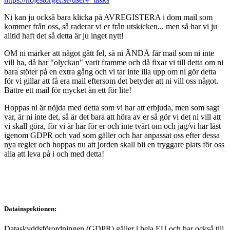
Ni kan ju också bara klicka på AVREGISTERA i dom mail som
kommer från oss, så raderar vi er från utskicken... men så har vi ju
alltid haft det så detta är ju inget nytt!
OM ni märker att något gått fel, så ni ÄNDÅ får mail som ni inte
vill ha, då har "olyckan" varit framme och då fixar vi till detta om ni
bara stöter på en extra gång och vi tar inte illa upp om ni gör detta
för vi gillar att få era mail eftersom det betyder att ni vill oss något.
Bättre ett mail för mycket än ett för lite!
Hoppas ni är nöjda med detta som vi har att erbjuda, men som sagt
var, är ni inte det, så är det bara att höra av er så gör vi det ni vill att
vi skall göra, för vi är här för er och inte tvärt om och jag/vi har läst
igenom GDPR och vad som gäller och har anpassat oss efter dessa
nya regler och hoppas nu att jorden skall bli en tryggare plats för oss
alla att leva på i och med detta!
Datainspektionen:
Dataskyddsförordningen (GDPR) gäller i hela EU och har också till