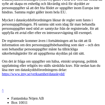
syfte att skapa en enhetlig och likvärdig nivå för skyddet av
personuppgifter så att det fria flödet av uppgifter inom Europa inte
hindras. Samma regler gäller inom hela EU.
Mycket i dataskyddsförordningen liknar de regler som fanns i
personuppgiftslagen. På samma sätt som idag får man behandla
personuppgifter med stöd av samtycke från de registrerade, för att
uppfylla ett avtal eller efter en intresseavvägning till exempel.
De registrerade kommer även i fortsättningen att ha rätt att få
information om den personuppgiftsbehandling som sker – och den
som behandlar personuppgifter måste ha tillräckliga
säkerhetsåtgärder för att uppgifterna skyddas på rätt sätt.
Om det är fråga om uppgifter om hälsa, etniskt ursprung, politisk
uppfattning eller religiös tro ställs särskilda krav. Här nedan kan du
läsa mer om dataskyddsförordningens delar:
https://www.imy.se/verksamhet/dataskydd/
^
Fantastiska Nöjen AB
Box 10011