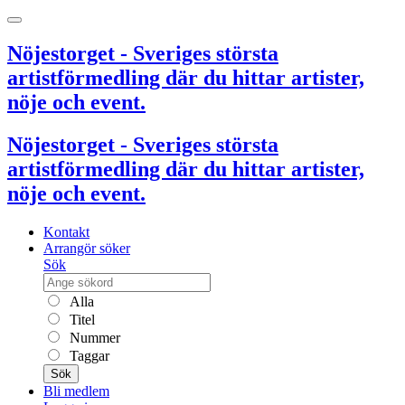
Nöjestorget - Sveriges största
artistförmedling där du hittar artister,
nöje och event.
Nöjestorget - Sveriges största
artistförmedling där du hittar artister,
nöje och event.
Kontakt
Arrangör söker
Sök
Alla
Titel
Nummer
Taggar
Sök
Bli medlem