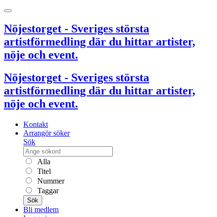
Nöjestorget - Sveriges största
artistförmedling där du hittar artister,
nöje och event.
Nöjestorget - Sveriges största
artistförmedling där du hittar artister,
nöje och event.
Kontakt
Arrangör söker
Sök
Alla
Titel
Nummer
Taggar
Sök
Bli medlem