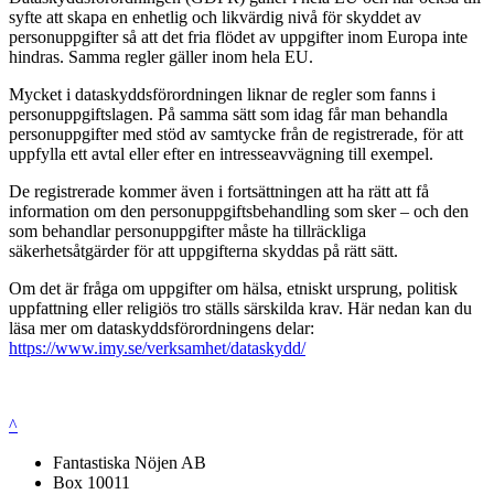
syfte att skapa en enhetlig och likvärdig nivå för skyddet av
personuppgifter så att det fria flödet av uppgifter inom Europa inte
hindras. Samma regler gäller inom hela EU.
Mycket i dataskyddsförordningen liknar de regler som fanns i
personuppgiftslagen. På samma sätt som idag får man behandla
personuppgifter med stöd av samtycke från de registrerade, för att
uppfylla ett avtal eller efter en intresseavvägning till exempel.
De registrerade kommer även i fortsättningen att ha rätt att få
information om den personuppgiftsbehandling som sker – och den
som behandlar personuppgifter måste ha tillräckliga
säkerhetsåtgärder för att uppgifterna skyddas på rätt sätt.
Om det är fråga om uppgifter om hälsa, etniskt ursprung, politisk
uppfattning eller religiös tro ställs särskilda krav. Här nedan kan du
läsa mer om dataskyddsförordningens delar:
https://www.imy.se/verksamhet/dataskydd/
^
Fantastiska Nöjen AB
Box 10011