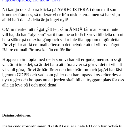
Ni kan ju också bara klicka på AVREGISTERA i dom mail som
kommer från oss, så raderar vi er från utskicken... men så har vi ju
alltid haft det så detta är ju inget nytt!
OM ni märker att något gått fel, så ni ÄNDÅ får mail som ni inte
vill ha, då har "olyckan" varit framme och då fixar vi till detta om ni
bara stöter på en extra gång och vi tar inte illa upp om ni gör detta
för vi gillar att få era mail eftersom det betyder att ni vill oss något.
Bättre ett mail för mycket än ett för lite!
Hoppas ni är nöjda med detta som vi har att erbjuda, men som sagt
var, är ni inte det, så är det bara att höra av er så gör vi det ni vill att
vi skall göra, för vi är här för er och inte tvärt om och jag/vi har läst
igenom GDPR och vad som gäller och har anpassat oss efter dessa
nya regler och hoppas nu att jorden skall bli en tryggare plats för oss
alla att leva på i och med detta!
Datainspektionen:
Dataskyddsförordningen (GDPR) gäller i hela EU och har också till